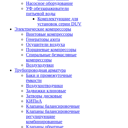
Насосное оборудование
УФ обеззараживатели
питьевой воды
Комплектующие для
установок серии DUV
Электрические компрессоры
Винтовые компрессоры
Генераторы азота
Осушители воздуха
Поршневые компрессоры
Спиральные безмасляные
компрессоры
Воздуходувки
Трубопроводная арматура
Баки и промежуточные
ёмкости
Воздухоотводчики
Задвижки клиновые
Затворы дисковые
КИПиА
Клапаны балансировочные
Клапаны балансировочные
регулирующие
комбинированные
Клапаны обратные