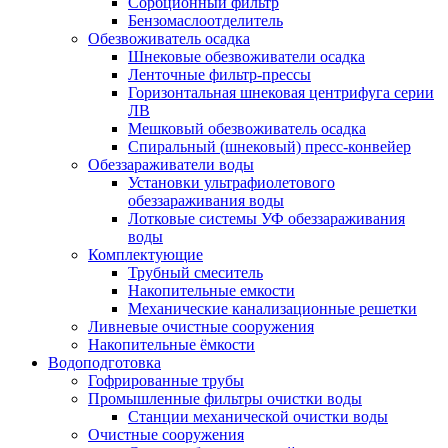
Сорбционный фильтр
Бензомаслоотделитель
Обезвоживатель осадка
Шнековые обезвоживатели осадка
Ленточные фильтр-прессы
Горизонтальная шнековая центрифуга серии
ЛВ
Мешковый обезвоживатель осадка
Спиральный (шнековый) пресс-конвейер
Обеззараживатели воды
Установки ультрафиолетового
обеззараживания воды
Лотковые системы УФ обеззараживания
воды
Комплектующие
Трубный смеситель
Накопительные емкости
Механические канализационные решетки
Ливневые очистные сооружения
Накопительные ёмкости
Водоподготовка
Гофрированные трубы
Промышленные фильтры очистки воды
Станции механической очистки воды
Очистные сооружения