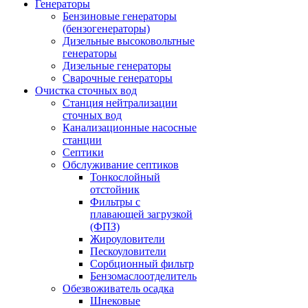
Генераторы
Бензиновые генераторы
(бензогенераторы)
Дизельные высоковольтные
генераторы
Дизельные генераторы
Сварочные генераторы
Очистка сточных вод
Станция нейтрализации
сточных вод
Канализационные насосные
станции
Септики
Обслуживание септиков
Тонкослойный
отстойник
Фильтры с
плавающей загрузкой
(ФПЗ)
Жироуловители
Пескоуловители
Сорбционный фильтр
Бензомаслоотделитель
Обезвоживатель осадка
Шнековые