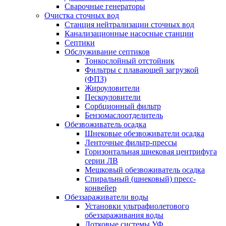
Сварочные генераторы
Очистка сточных вод
Станция нейтрализации сточных вод
Канализационные насосные станции
Септики
Обслуживание септиков
Тонкослойный отстойник
Фильтры с плавающей загрузкой
(ФПЗ)
Жироуловители
Пескоуловители
Сорбционный фильтр
Бензомаслоотделитель
Обезвоживатель осадка
Шнековые обезвоживатели осадка
Ленточные фильтр-прессы
Горизонтальная шнековая центрифуга
серии ЛВ
Мешковый обезвоживатель осадка
Спиральный (шнековый) пресс-
конвейер
Обеззараживатели воды
Установки ультрафиолетового
обеззараживания воды
Лотковые системы УФ