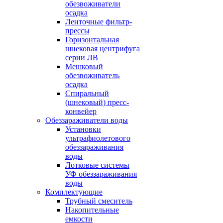
обезвоживатели
осадка
Ленточные фильтр-
прессы
Горизонтальная
шнековая центрифуга
серии ЛВ
Мешковый
обезвоживатель
осадка
Спиральный
(шнековый) пресс-
конвейер
Обеззараживатели воды
Установки
ультрафиолетового
обеззараживания
воды
Лотковые системы
УФ обеззараживания
воды
Комплектующие
Трубный смеситель
Накопительные
емкости