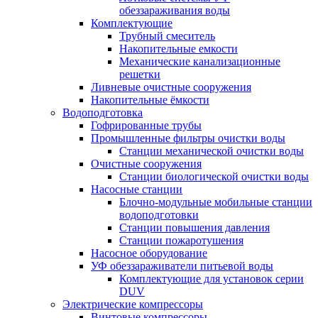
обеззараживания воды
Комплектующие
Трубный смеситель
Накопительные емкости
Механические канализационные
решетки
Ливневые очистные сооружения
Накопительные ёмкости
Водоподготовка
Гофрированные трубы
Промышленные фильтры очистки воды
Станции механической очистки воды
Очистные сооружения
Станции биологической очистки воды
Насосные станции
Блочно-модульные мобильные станции
водоподготовки
Станции повышения давления
Станции пожаротушения
Насосное оборудование
УФ обеззараживатели питьевой воды
Комплектующие для установок серии
DUV
Электрические компрессоры
Винтовые компрессоры