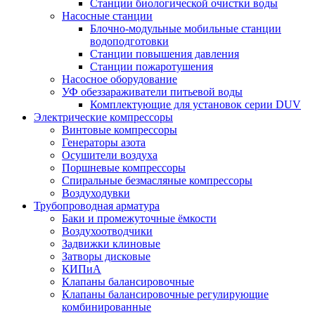
Станции биологической очистки воды
Насосные станции
Блочно-модульные мобильные станции
водоподготовки
Станции повышения давления
Станции пожаротушения
Насосное оборудование
УФ обеззараживатели питьевой воды
Комплектующие для установок серии DUV
Электрические компрессоры
Винтовые компрессоры
Генераторы азота
Осушители воздуха
Поршневые компрессоры
Спиральные безмасляные компрессоры
Воздуходувки
Трубопроводная арматура
Баки и промежуточные ёмкости
Воздухоотводчики
Задвижки клиновые
Затворы дисковые
КИПиА
Клапаны балансировочные
Клапаны балансировочные регулирующие
комбинированные