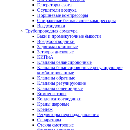
Генераторы азота
Осушители воздуха
Поршневые компрессоры
Спиральные безмасляные компрессоры
Воздуходувки
Трубопроводная арматура
Баки и промежуточные ёмкости
Воздухоотводчики
Задвижки клиновые
Затворы дисковые
КИПиА
Клапаны балансировочные
Клапаны балансировочные регулирующие
комбинированные
Клапаны обратные
Клапаны регулирующие
Клапаны соленоидные
Компенсаторы
Конденсатоотводчики
Краны шаровые
Крепеж
Регуляторы перепада давления
Сепараторы
Стекла смотровые