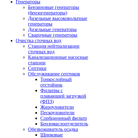
Генераторы
Бензиновые генераторы
(бензогенераторы)
Дизельные высоковольтные
генераторы
Дизельные генераторы
Сварочные генераторы
Очистка сточных вод
Станция нейтрализации
сточных вод
Канализационные насосные
станции
Септики
Обслуживание септиков
Тонкослойный
отстойник
Фильтры с
плавающей загрузкой
(ФПЗ)
Жироуловители
Пескоуловители
Сорбционный фильтр
Бензомаслоотделитель
Обезвоживатель осадка
Шнековые