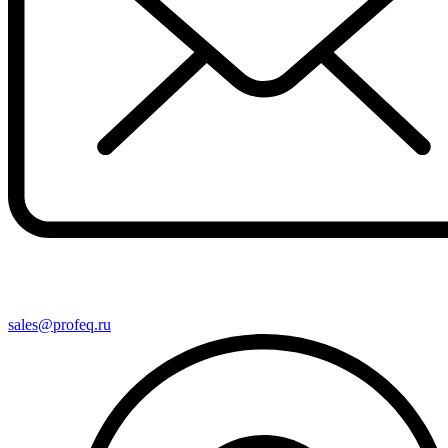
sales@profeq.ru