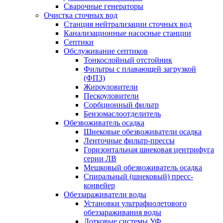
Сварочные генераторы
Очистка сточных вод
Станция нейтрализации сточных вод
Канализационные насосные станции
Септики
Обслуживание септиков
Тонкослойный отстойник
Фильтры с плавающей загрузкой
(ФПЗ)
Жироуловители
Пескоуловители
Сорбционный фильтр
Бензомаслоотделитель
Обезвоживатель осадка
Шнековые обезвоживатели осадка
Ленточные фильтр-прессы
Горизонтальная шнековая центрифуга
серии ЛВ
Мешковый обезвоживатель осадка
Спиральный (шнековый) пресс-
конвейер
Обеззараживатели воды
Установки ультрафиолетового
обеззараживания воды
Лотковые системы УФ