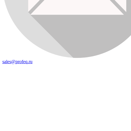
sales@profeq.ru