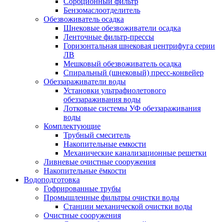
Сорбционный фильтр
Бензомаслоотделитель
Обезвоживатель осадка
Шнековые обезвоживатели осадка
Ленточные фильтр-прессы
Горизонтальная шнековая центрифуга серии
ЛВ
Мешковый обезвоживатель осадка
Спиральный (шнековый) пресс-конвейер
Обеззараживатели воды
Установки ультрафиолетового
обеззараживания воды
Лотковые системы УФ обеззараживания
воды
Комплектующие
Трубный смеситель
Накопительные емкости
Механические канализационные решетки
Ливневые очистные сооружения
Накопительные ёмкости
Водоподготовка
Гофрированные трубы
Промышленные фильтры очистки воды
Станции механической очистки воды
Очистные сооружения