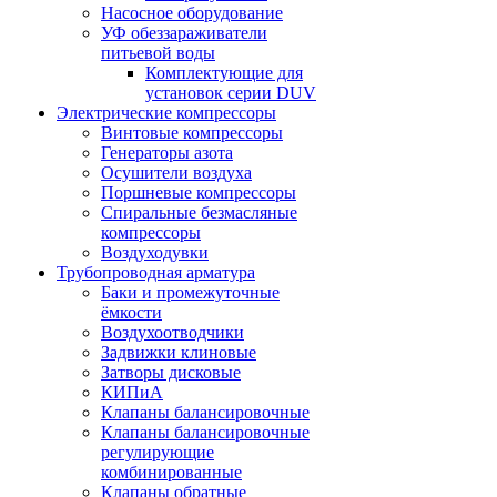
Насосное оборудование
УФ обеззараживатели
питьевой воды
Комплектующие для
установок серии DUV
Электрические компрессоры
Винтовые компрессоры
Генераторы азота
Осушители воздуха
Поршневые компрессоры
Спиральные безмасляные
компрессоры
Воздуходувки
Трубопроводная арматура
Баки и промежуточные
ёмкости
Воздухоотводчики
Задвижки клиновые
Затворы дисковые
КИПиА
Клапаны балансировочные
Клапаны балансировочные
регулирующие
комбинированные
Клапаны обратные