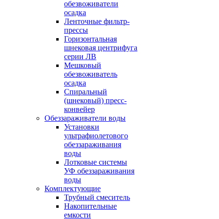
обезвоживатели
осадка
Ленточные фильтр-
прессы
Горизонтальная
шнековая центрифуга
серии ЛВ
Мешковый
обезвоживатель
осадка
Спиральный
(шнековый) пресс-
конвейер
Обеззараживатели воды
Установки
ультрафиолетового
обеззараживания
воды
Лотковые системы
УФ обеззараживания
воды
Комплектующие
Трубный смеситель
Накопительные
емкости