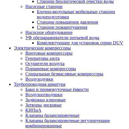
Станции биологической очистки воды
Насосные станции
Блочно-модульные мобильные станции
водоподготовки
Станции повышения давления
Станции пожаротушения
Насосное оборудование
УФ обеззараживатели питьевой воды
Комплектующие для установок серии DUV
Электрические компрессоры
Винтовые компрессоры
Генераторы азота
Осушители воздуха
Поршневые компрессоры
Спиральные безмасляные компрессоры
Воздуходувки
Трубопроводная арматура
Баки и промежуточные ёмкости
Воздухоотводчики
Задвижки клиновые
Затворы дисковые
КИПиА
Клапаны балансировочные
Клапаны балансировочные регулирующие
комбинированные