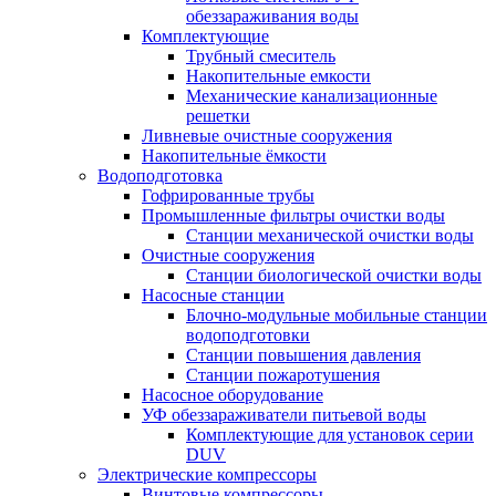
обеззараживания воды
Комплектующие
Трубный смеситель
Накопительные емкости
Механические канализационные
решетки
Ливневые очистные сооружения
Накопительные ёмкости
Водоподготовка
Гофрированные трубы
Промышленные фильтры очистки воды
Станции механической очистки воды
Очистные сооружения
Станции биологической очистки воды
Насосные станции
Блочно-модульные мобильные станции
водоподготовки
Станции повышения давления
Станции пожаротушения
Насосное оборудование
УФ обеззараживатели питьевой воды
Комплектующие для установок серии
DUV
Электрические компрессоры
Винтовые компрессоры