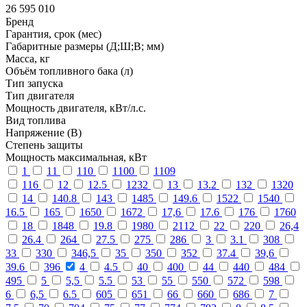
26 595 010
Бренд
Гарантия, срок (мес)
Габаритные размеры (Д;Ш;В; мм)
Масса, кг
Объём топливного бака (л)
Тип запуска
Тип двигателя
Мощность двигателя, кВт/л.с.
Вид топлива
Напряжение (В)
Степень защиты
Мощность максимальная, кВт
1
11
110
1100
1109
116
12
12.5
1232
13
13.2
132
1320
14
140.8
143
1485
149.6
1522
1540
16.5
165
1650
1672
17,6
17.6
176
1760
18
1848
19.8
1980
2112
22
220
26,4
26.4
264
27.5
275
286
3
3.1
308
33
330
346,5
35
350
352
37.4
39,6
39.6
396
4
4.5
40
400
44
440
484
495
5
5,5
5.5
53
55
550
572
598
6
6,5
6.5
605
651
66
660
686
7