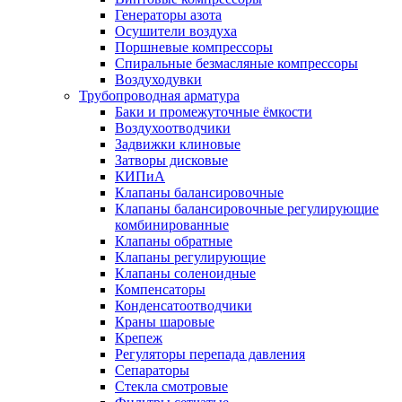
Генераторы азота
Осушители воздуха
Поршневые компрессоры
Спиральные безмасляные компрессоры
Воздуходувки
Трубопроводная арматура
Баки и промежуточные ёмкости
Воздухоотводчики
Задвижки клиновые
Затворы дисковые
КИПиА
Клапаны балансировочные
Клапаны балансировочные регулирующие
комбинированные
Клапаны обратные
Клапаны регулирующие
Клапаны соленоидные
Компенсаторы
Конденсатоотводчики
Краны шаровые
Крепеж
Регуляторы перепада давления
Сепараторы
Стекла смотровые