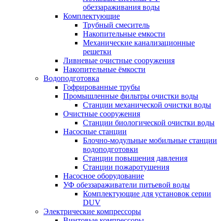
обеззараживания воды
Комплектующие
Трубный смеситель
Накопительные емкости
Механические канализационные
решетки
Ливневые очистные сооружения
Накопительные ёмкости
Водоподготовка
Гофрированные трубы
Промышленные фильтры очистки воды
Станции механической очистки воды
Очистные сооружения
Станции биологической очистки воды
Насосные станции
Блочно-модульные мобильные станции
водоподготовки
Станции повышения давления
Станции пожаротушения
Насосное оборудование
УФ обеззараживатели питьевой воды
Комплектующие для установок серии
DUV
Электрические компрессоры
Винтовые компрессоры