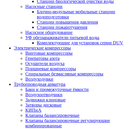
Станции биологической очистки воды
Насосные станции
Блочно-модульные мобильные станции
водоподготовки
Станции повышения давления
Станции пожаротушения
Насосное оборудование
УФ обеззараживатели питьевой воды
Комплектующие для установок серии DUV
Электрические компрессоры
Винтовые компрессоры
Генераторы азота
Осушители воздуха
Поршневые компрессоры
Спиральные безмасляные компрессоры
Воздуходувки
Трубопроводная арматура
Баки и промежуточные ёмкости
Воздухоотводчики
Задвижки клиновые
Затворы дисковые
КИПиА
Клапаны балансировочные
Клапаны балансировочные регулирующие
комбинированные