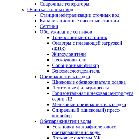
Сварочные генераторы
Очистка сточных вод
Станция нейтрализации сточных вод
Канализационные насосные станции
Септики
Обслуживание септиков
Тонкослойный отстойник
Фильтры с плавающей загрузкой
(ФПЗ)
Жироуловители
Пескоуловители
Сорбционный фильтр
Бензомаслоотделитель
Обезвоживатель осадка
Шнековые обезвоживатели осадка
Ленточные фильтр-прессы
Горизонтальная шнековая центрифуга
серии ЛВ
Мешковый обезвоживатель осадка
Спиральный (шнековый) пресс-
конвейер
Обеззараживатели воды
Установки ультрафиолетового
обеззараживания воды
Лотковые системы УФ