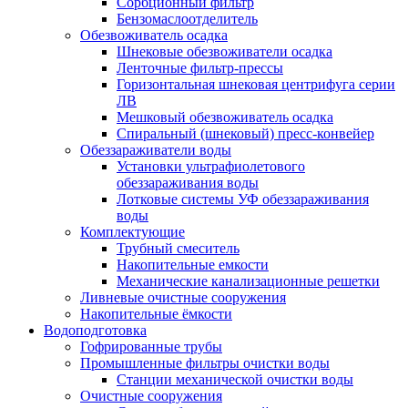
Сорбционный фильтр
Бензомаслоотделитель
Обезвоживатель осадка
Шнековые обезвоживатели осадка
Ленточные фильтр-прессы
Горизонтальная шнековая центрифуга серии
ЛВ
Мешковый обезвоживатель осадка
Спиральный (шнековый) пресс-конвейер
Обеззараживатели воды
Установки ультрафиолетового
обеззараживания воды
Лотковые системы УФ обеззараживания
воды
Комплектующие
Трубный смеситель
Накопительные емкости
Механические канализационные решетки
Ливневые очистные сооружения
Накопительные ёмкости
Водоподготовка
Гофрированные трубы
Промышленные фильтры очистки воды
Станции механической очистки воды
Очистные сооружения