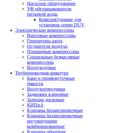
Насосное оборудование
УФ обеззараживатели
питьевой воды
Комплектующие для
установок серии DUV
Электрические компрессоры
Винтовые компрессоры
Генераторы азота
Осушители воздуха
Поршневые компрессоры
Спиральные безмасляные
компрессоры
Воздуходувки
Трубопроводная арматура
Баки и промежуточные
ёмкости
Воздухоотводчики
Задвижки клиновые
Затворы дисковые
КИПиА
Клапаны балансировочные
Клапаны балансировочные
регулирующие
комбинированные
Клапаны обратные