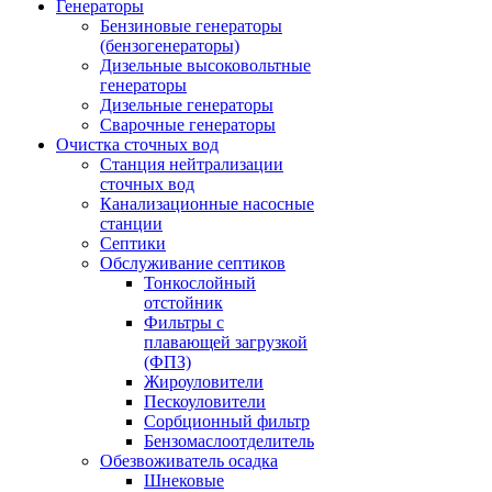
Генераторы
Бензиновые генераторы
(бензогенераторы)
Дизельные высоковольтные
генераторы
Дизельные генераторы
Сварочные генераторы
Очистка сточных вод
Станция нейтрализации
сточных вод
Канализационные насосные
станции
Септики
Обслуживание септиков
Тонкослойный
отстойник
Фильтры с
плавающей загрузкой
(ФПЗ)
Жироуловители
Пескоуловители
Сорбционный фильтр
Бензомаслоотделитель
Обезвоживатель осадка
Шнековые