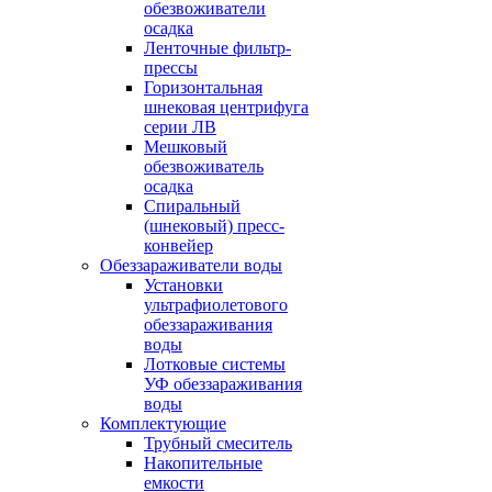
обезвоживатели
осадка
Ленточные фильтр-
прессы
Горизонтальная
шнековая центрифуга
серии ЛВ
Мешковый
обезвоживатель
осадка
Спиральный
(шнековый) пресс-
конвейер
Обеззараживатели воды
Установки
ультрафиолетового
обеззараживания
воды
Лотковые системы
УФ обеззараживания
воды
Комплектующие
Трубный смеситель
Накопительные
емкости