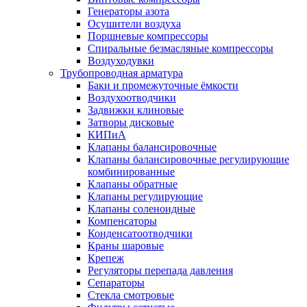
Генераторы азота
Осушители воздуха
Поршневые компрессоры
Спиральные безмасляные компрессоры
Воздуходувки
Трубопроводная арматура
Баки и промежуточные ёмкости
Воздухоотводчики
Задвижки клиновые
Затворы дисковые
КИПиА
Клапаны балансировочные
Клапаны балансировочные регулирующие
комбинированные
Клапаны обратные
Клапаны регулирующие
Клапаны соленоидные
Компенсаторы
Конденсатоотводчики
Краны шаровые
Крепеж
Регуляторы перепада давления
Сепараторы
Стекла смотровые