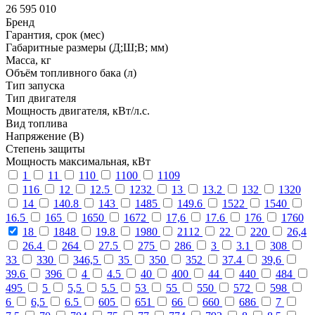
26 595 010
Бренд
Гарантия, срок (мес)
Габаритные размеры (Д;Ш;В; мм)
Масса, кг
Объём топливного бака (л)
Тип запуска
Тип двигателя
Мощность двигателя, кВт/л.с.
Вид топлива
Напряжение (В)
Степень защиты
Мощность максимальная, кВт
1
11
110
1100
1109
116
12
12.5
1232
13
13.2
132
1320
14
140.8
143
1485
149.6
1522
1540
16.5
165
1650
1672
17,6
17.6
176
1760
18
1848
19.8
1980
2112
22
220
26,4
26.4
264
27.5
275
286
3
3.1
308
33
330
346,5
35
350
352
37.4
39,6
39.6
396
4
4.5
40
400
44
440
484
495
5
5,5
5.5
53
55
550
572
598
6
6,5
6.5
605
651
66
660
686
7