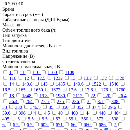
26 595 010
Бренд
Гарантия, срок (мес)
Габаритные размеры (Д;Ш;В; мм)
Масса, кг
Объём топливного бака (л)
Тип запуска
Тип двигателя
Мощность двигателя, кВт/л.с.
Вид топлива
Напряжение (В)
Степень защиты
Мощность максимальная, кВт
1
11
110
1100
1109
116
12
12.5
1232
13
13.2
132
1320
14
140.8
143
1485
149.6
1522
1540
16.5
165
1650
1672
17,6
17.6
176
1760
18
1848
19.8
1980
2112
22
220
26,4
26.4
264
27.5
275
286
3
3.1
308
33
330
346,5
35
350
352
37.4
39,6
39.6
396
4
4.5
40
400
44
440
484
495
5
5,5
5.5
53
55
550
572
598
6
6,5
6.5
605
651
66
660
686
7