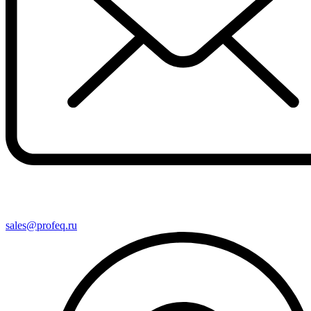
sales@profeq.ru