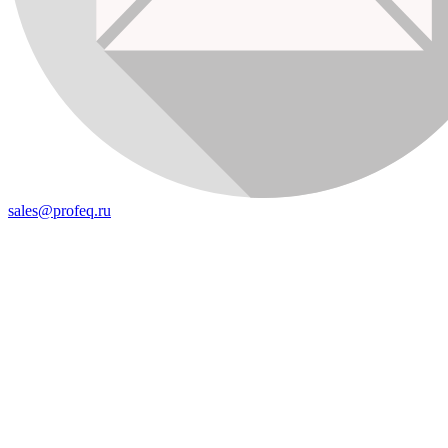
sales@profeq.ru