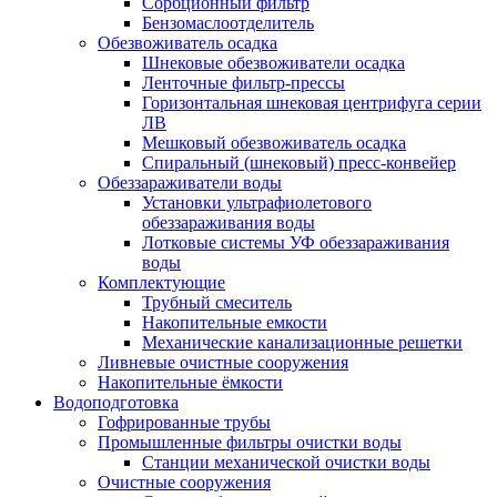
Сорбционный фильтр
Бензомаслоотделитель
Обезвоживатель осадка
Шнековые обезвоживатели осадка
Ленточные фильтр-прессы
Горизонтальная шнековая центрифуга серии
ЛВ
Мешковый обезвоживатель осадка
Спиральный (шнековый) пресс-конвейер
Обеззараживатели воды
Установки ультрафиолетового
обеззараживания воды
Лотковые системы УФ обеззараживания
воды
Комплектующие
Трубный смеситель
Накопительные емкости
Механические канализационные решетки
Ливневые очистные сооружения
Накопительные ёмкости
Водоподготовка
Гофрированные трубы
Промышленные фильтры очистки воды
Станции механической очистки воды
Очистные сооружения