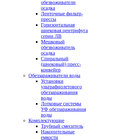
обезвоживатели
осадка
Ленточные фильтр-
прессы
Горизонтальная
шнековая центрифуга
серии ЛВ
Мешковый
обезвоживатель
осадка
Спиральный
(шнековый) пресс-
конвейер
Обеззараживатели воды
Установки
ультрафиолетового
обеззараживания
воды
Лотковые системы
УФ обеззараживания
воды
Комплектующие
Трубный смеситель
Накопительные
емкости