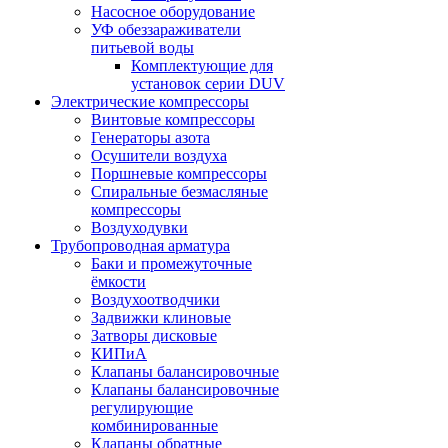
Насосное оборудование
УФ обеззараживатели
питьевой воды
Комплектующие для
установок серии DUV
Электрические компрессоры
Винтовые компрессоры
Генераторы азота
Осушители воздуха
Поршневые компрессоры
Спиральные безмасляные
компрессоры
Воздуходувки
Трубопроводная арматура
Баки и промежуточные
ёмкости
Воздухоотводчики
Задвижки клиновые
Затворы дисковые
КИПиА
Клапаны балансировочные
Клапаны балансировочные
регулирующие
комбинированные
Клапаны обратные