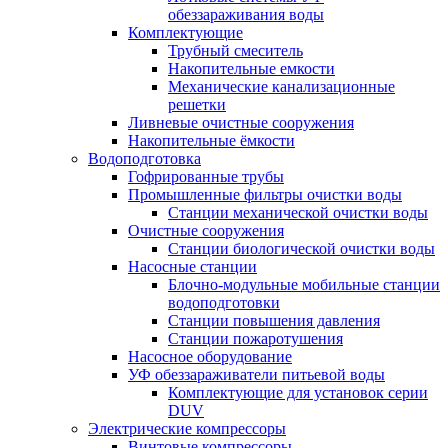
обеззараживания воды
Комплектующие
Трубный смеситель
Накопительные емкости
Механические канализационные
решетки
Ливневые очистные сооружения
Накопительные ёмкости
Водоподготовка
Гофрированные трубы
Промышленные фильтры очистки воды
Станции механической очистки воды
Очистные сооружения
Станции биологической очистки воды
Насосные станции
Блочно-модульные мобильные станции
водоподготовки
Станции повышения давления
Станции пожаротушения
Насосное оборудование
УФ обеззараживатели питьевой воды
Комплектующие для установок серии
DUV
Электрические компрессоры
Винтовые компрессоры