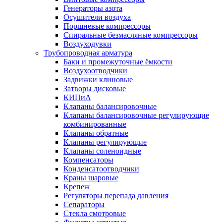
Генераторы азота
Осушители воздуха
Поршневые компрессоры
Спиральные безмасляные компрессоры
Воздуходувки
Трубопроводная арматура
Баки и промежуточные ёмкости
Воздухоотводчики
Задвижки клиновые
Затворы дисковые
КИПиА
Клапаны балансировочные
Клапаны балансировочные регулирующие
комбинированные
Клапаны обратные
Клапаны регулирующие
Клапаны соленоидные
Компенсаторы
Конденсатоотводчики
Краны шаровые
Крепеж
Регуляторы перепада давления
Сепараторы
Стекла смотровые