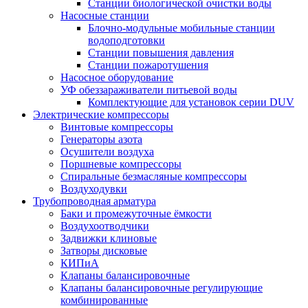
Станции биологической очистки воды
Насосные станции
Блочно-модульные мобильные станции
водоподготовки
Станции повышения давления
Станции пожаротушения
Насосное оборудование
УФ обеззараживатели питьевой воды
Комплектующие для установок серии DUV
Электрические компрессоры
Винтовые компрессоры
Генераторы азота
Осушители воздуха
Поршневые компрессоры
Спиральные безмасляные компрессоры
Воздуходувки
Трубопроводная арматура
Баки и промежуточные ёмкости
Воздухоотводчики
Задвижки клиновые
Затворы дисковые
КИПиА
Клапаны балансировочные
Клапаны балансировочные регулирующие
комбинированные