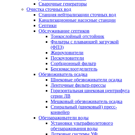
Сварочные генераторы
Очистка сточных вод
Станция нейтрализации сточных вод
Канализационные насосные станции
Септики
Обслуживание септиков
Тонкослойный отстойник
Фильтры с плавающей загрузкой
(ФПЗ)
Жироуловители
Пескоуловители
Сорбционный фильтр
Бензомаслоотделитель
Обезвоживатель осадка
Шнековые обезвоживатели осадка
Ленточные фильтр-прессы
Горизонтальная шнековая центрифуга
серии ЛВ
Мешковый обезвоживатель осадка
Спиральный (шнековый) пресс-
конвейер
Обеззараживатели воды
Установки ультрафиолетового
обеззараживания воды
Лотковые системы УФ