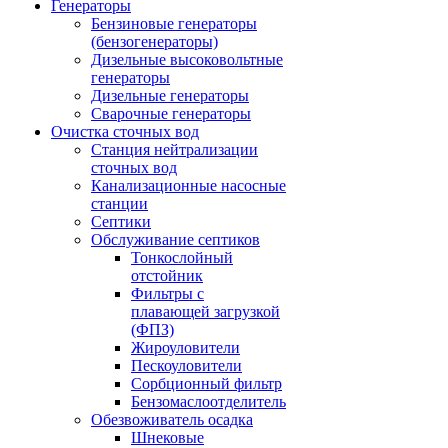
Генераторы
Бензиновые генераторы
(бензогенераторы)
Дизельные высоковольтные
генераторы
Дизельные генераторы
Сварочные генераторы
Очистка сточных вод
Станция нейтрализации
сточных вод
Канализационные насосные
станции
Септики
Обслуживание септиков
Тонкослойный
отстойник
Фильтры с
плавающей загрузкой
(ФПЗ)
Жироуловители
Пескоуловители
Сорбционный фильтр
Бензомаслоотделитель
Обезвоживатель осадка
Шнековые