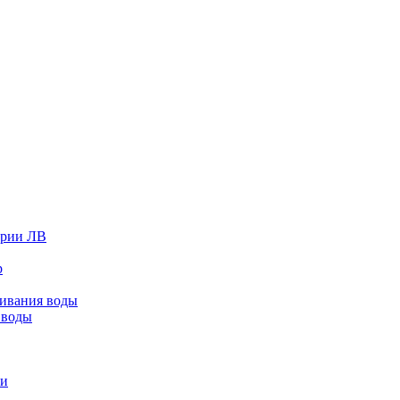
ерии ЛВ
р
живания воды
 воды
ки