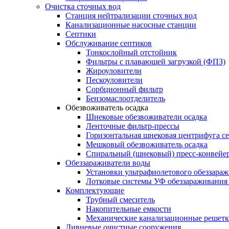
Очистка сточных вод
Станция нейтрализации сточных вод
Канализационные насосные станции
Септики
Обслуживание септиков
Тонкослойный отстойник
Фильтры с плавающей загрузкой (ФПЗ)
Жироуловители
Пескоуловители
Сорбционный фильтр
Бензомаслоотделитель
Обезвоживатель осадка
Шнековые обезвоживатели осадка
Ленточные фильтр-прессы
Горизонтальная шнековая центрифуга с
Мешковый обезвоживатель осадка
Спиральный (шнековый) пресс-конвейе
Обеззараживатели воды
Установки ультрафиолетового обеззара
Лотковые системы УФ обеззараживания
Комплектующие
Трубный смеситель
Накопительные емкости
Механические канализационные решет
Ливневые очистные сооружения