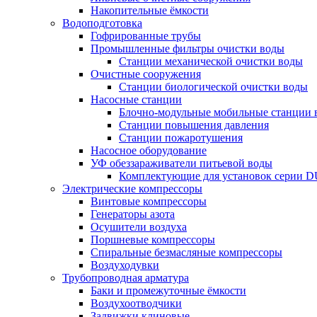
Накопительные ёмкости
Водоподготовка
Гофрированные трубы
Промышленные фильтры очистки воды
Станции механической очистки воды
Очистные сооружения
Станции биологической очистки воды
Насосные станции
Блочно-модульные мобильные станции 
Станции повышения давления
Станции пожаротушения
Насосное оборудование
УФ обеззараживатели питьевой воды
Комплектующие для установок серии 
Электрические компрессоры
Винтовые компрессоры
Генераторы азота
Осушители воздуха
Поршневые компрессоры
Спиральные безмасляные компрессоры
Воздуходувки
Трубопроводная арматура
Баки и промежуточные ёмкости
Воздухоотводчики
Задвижки клиновые