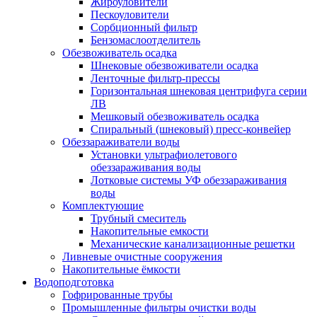
Жироуловители
Пескоуловители
Сорбционный фильтр
Бензомаслоотделитель
Обезвоживатель осадка
Шнековые обезвоживатели осадка
Ленточные фильтр-прессы
Горизонтальная шнековая центрифуга серии
ЛВ
Мешковый обезвоживатель осадка
Спиральный (шнековый) пресс-конвейер
Обеззараживатели воды
Установки ультрафиолетового
обеззараживания воды
Лотковые системы УФ обеззараживания
воды
Комплектующие
Трубный смеситель
Накопительные емкости
Механические канализационные решетки
Ливневые очистные сооружения
Накопительные ёмкости
Водоподготовка
Гофрированные трубы
Промышленные фильтры очистки воды