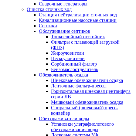
Сварочные генераторы
Очистка сточных вод
Станция нейтрализации сточных вод
Канализационные насосные станции
Септики
Обслуживание септиков
Тонкослойный отстойник
Фильтры с плавающей загрузкой
(ФПЗ)
Жироуловители
Пескоуловители
Сорбционный фильтр
Бензомаслоотделитель
Обезвоживатель осадка
Шнековые обезвоживатели осадка
Ленточные фильтр-прессы
Горизонтальная шнековая центрифуга
серии ЛВ
Мешковый обезвоживатель осадка
Спиральный (шнековый) пресс-
конвейер
Обеззараживатели воды
Установки ультрафиолетового
обеззараживания воды
Лотковые системы УФ