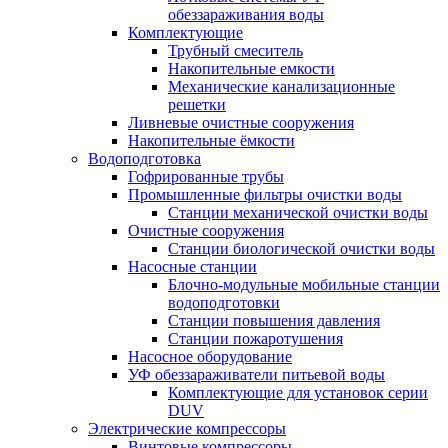
обеззараживания воды
Комплектующие
Трубный смеситель
Накопительные емкости
Механические канализационные
решетки
Ливневые очистные сооружения
Накопительные ёмкости
Водоподготовка
Гофрированные трубы
Промышленные фильтры очистки воды
Станции механической очистки воды
Очистные сооружения
Станции биологической очистки воды
Насосные станции
Блочно-модульные мобильные станции
водоподготовки
Станции повышения давления
Станции пожаротушения
Насосное оборудование
УФ обеззараживатели питьевой воды
Комплектующие для установок серии
DUV
Электрические компрессоры
Винтовые компрессоры