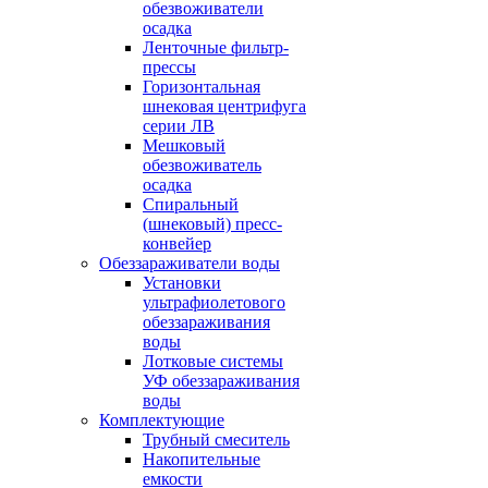
обезвоживатели
осадка
Ленточные фильтр-
прессы
Горизонтальная
шнековая центрифуга
серии ЛВ
Мешковый
обезвоживатель
осадка
Спиральный
(шнековый) пресс-
конвейер
Обеззараживатели воды
Установки
ультрафиолетового
обеззараживания
воды
Лотковые системы
УФ обеззараживания
воды
Комплектующие
Трубный смеситель
Накопительные
емкости