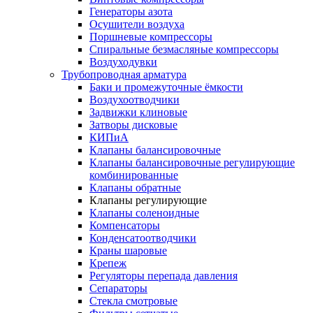
Генераторы азота
Осушители воздуха
Поршневые компрессоры
Спиральные безмасляные компрессоры
Воздуходувки
Трубопроводная арматура
Баки и промежуточные ёмкости
Воздухоотводчики
Задвижки клиновые
Затворы дисковые
КИПиА
Клапаны балансировочные
Клапаны балансировочные регулирующие
комбинированные
Клапаны обратные
Клапаны регулирующие
Клапаны соленоидные
Компенсаторы
Конденсатоотводчики
Краны шаровые
Крепеж
Регуляторы перепада давления
Сепараторы
Стекла смотровые