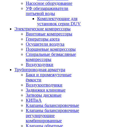
Насосное оборудование
УФ обеззараживатели
питьевой воды
Комплектующие для
установок серии DUV
Электрические компрессоры
Винтовые компрессоры
Генераторы азота
Осушители воздуха
Поршневые компрессоры
Спиральные безмасляные
компрессоры
Воздуходувки
Трубопроводная арматура
Баки и промежуточные
ёмкости
Воздухоотводчики
Задвижки клиновые
Затворы дисковые
КИПиА
Клапаны балансировочные
Клапаны балансировочные
регулирующие
комбинированные
Клапаны обратные