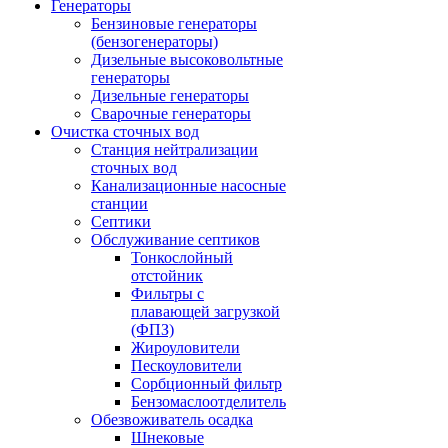
Генераторы
Бензиновые генераторы
(бензогенераторы)
Дизельные высоковольтные
генераторы
Дизельные генераторы
Сварочные генераторы
Очистка сточных вод
Станция нейтрализации
сточных вод
Канализационные насосные
станции
Септики
Обслуживание септиков
Тонкослойный
отстойник
Фильтры с
плавающей загрузкой
(ФПЗ)
Жироуловители
Пескоуловители
Сорбционный фильтр
Бензомаслоотделитель
Обезвоживатель осадка
Шнековые