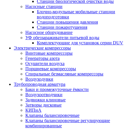
Станции биологической очистки воды
Насосные станции
Блочно-модульные мобильные станции
водоподготовки
Станции повышения давления
Станции пожаротушения
Насосное оборудование
УФ обеззараживатели питьевой воды
Комплектующие для установок серии DUV
Электрические компрессоры
Винтовые компрессоры
Генераторы азота
Осушители воздуха
Поршневые компрессоры
Спиральные безмасляные компрессоры
Воздуходувки
Трубопроводная арматура
Баки и промежуточные ёмкости
Воздухоотводчики
Задвижки клиновые
Затворы дисковые
КИПиА
Клапаны балансировочные
Клапаны балансировочные регулирующие
комбинированные