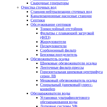
Сварочные генераторы
Очистка сточных вод
Станция нейтрализации сточных вод
Канализационные насосные станции
Септики
Обслуживание септиков
Тонкослойный отстойник
Фильтры с плавающей загрузкой
(ФПЗ)
Жироуловители
Пескоуловители
Сорбционный фильтр
Бензомаслоотделитель
Обезвоживатель осадка
Шнековые обезвоживатели осадка
Ленточные фильтр-прессы
Горизонтальная шнековая центрифуга
серии ЛВ
Мешковый обезвоживатель осадка
Спиральный (шнековый) пресс-
конвейер
Обеззараживатели воды
Установки ультрафиолетового
обеззараживания воды
Лотковые системы УФ