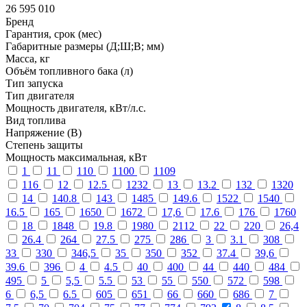
26 595 010
Бренд
Гарантия, срок (мес)
Габаритные размеры (Д;Ш;В; мм)
Масса, кг
Объём топливного бака (л)
Тип запуска
Тип двигателя
Мощность двигателя, кВт/л.с.
Вид топлива
Напряжение (В)
Степень защиты
Мощность максимальная, кВт
1
11
110
1100
1109
116
12
12.5
1232
13
13.2
132
1320
14
140.8
143
1485
149.6
1522
1540
16.5
165
1650
1672
17,6
17.6
176
1760
18
1848
19.8
1980
2112
22
220
26,4
26.4
264
27.5
275
286
3
3.1
308
33
330
346,5
35
350
352
37.4
39,6
39.6
396
4
4.5
40
400
44
440
484
495
5
5,5
5.5
53
55
550
572
598
6
6,5
6.5
605
651
66
660
686
7