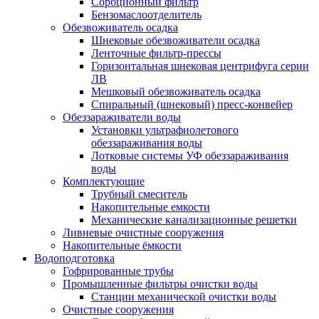
Сорбционный фильтр
Бензомаслоотделитель
Обезвоживатель осадка
Шнековые обезвоживатели осадка
Ленточные фильтр-прессы
Горизонтальная шнековая центрифуга серии
ЛВ
Мешковый обезвоживатель осадка
Спиральный (шнековый) пресс-конвейер
Обеззараживатели воды
Установки ультрафиолетового
обеззараживания воды
Лотковые системы УФ обеззараживания
воды
Комплектующие
Трубный смеситель
Накопительные емкости
Механические канализационные решетки
Ливневые очистные сооружения
Накопительные ёмкости
Водоподготовка
Гофрированные трубы
Промышленные фильтры очистки воды
Станции механической очистки воды
Очистные сооружения