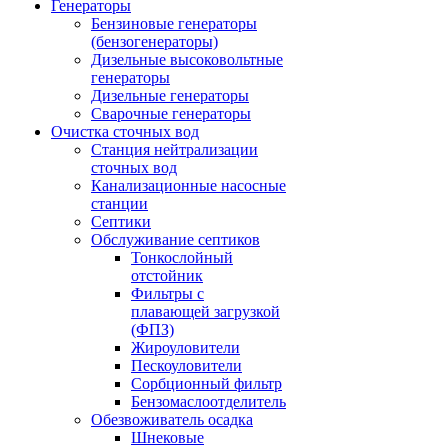
Генераторы
Бензиновые генераторы
(бензогенераторы)
Дизельные высоковольтные
генераторы
Дизельные генераторы
Сварочные генераторы
Очистка сточных вод
Станция нейтрализации
сточных вод
Канализационные насосные
станции
Септики
Обслуживание септиков
Тонкослойный
отстойник
Фильтры с
плавающей загрузкой
(ФПЗ)
Жироуловители
Пескоуловители
Сорбционный фильтр
Бензомаслоотделитель
Обезвоживатель осадка
Шнековые