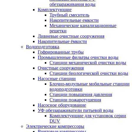
обеззараживания воды
Комплектующие
Трубный смеситель
Накопительные емкости
Механические канализационные
решетки
Ливневые очистные сооружения
Накопительные ёмкости
Водоподготовка
Гофрированные трубы
Промышленные фильтры очистки воды
Станции механической очистки воды
Очистные сооружения
Станции биологической очистки воды
Насосные станции
Блочно-модульные мобильные станции
водоподготовки
Станции повышения давления
Станции пожаротушения
Насосное оборудование
УФ обеззараживатели питьевой воды
Комплектующие для установок серии
DUV
Электрические компрессоры
Винтовые компрессоры