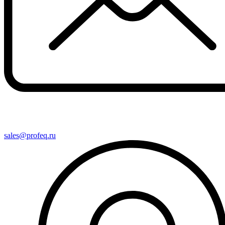
sales@profeq.ru