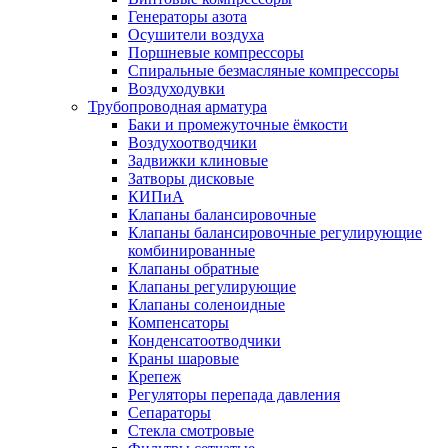
Генераторы азота
Осушители воздуха
Поршневые компрессоры
Спиральные безмасляные компрессоры
Воздуходувки
Трубопроводная арматура
Баки и промежуточные ёмкости
Воздухоотводчики
Задвижки клиновые
Затворы дисковые
КИПиА
Клапаны балансировочные
Клапаны балансировочные регулирующие
комбинированные
Клапаны обратные
Клапаны регулирующие
Клапаны соленоидные
Компенсаторы
Конденсатоотводчики
Краны шаровые
Крепеж
Регуляторы перепада давления
Сепараторы
Стекла смотровые