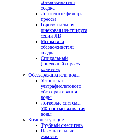
обезвоживатели
осадка
Ленточные фильтр-
прессы
Горизонтальная
шнековая центрифуга
серии ЛВ
Мешковый
обезвоживатель
осадка
Спиральный
(шнековый) пресс-
конвейер
Обеззараживатели воды
Установки
ультрафиолетового
обеззараживания
воды
Лотковые системы
УФ обеззараживания
воды
Комплектующие
Трубный смеситель
Накопительные
емкости