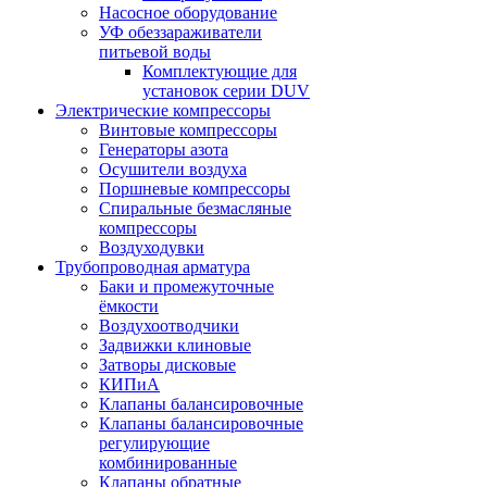
Насосное оборудование
УФ обеззараживатели
питьевой воды
Комплектующие для
установок серии DUV
Электрические компрессоры
Винтовые компрессоры
Генераторы азота
Осушители воздуха
Поршневые компрессоры
Спиральные безмасляные
компрессоры
Воздуходувки
Трубопроводная арматура
Баки и промежуточные
ёмкости
Воздухоотводчики
Задвижки клиновые
Затворы дисковые
КИПиА
Клапаны балансировочные
Клапаны балансировочные
регулирующие
комбинированные
Клапаны обратные