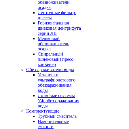
обезвоживатели
осадка
Ленточные фильтр-
прессы
Горизонтальная
шнековая центрифуга
серии ЛВ
Мешковый
обезвоживатель
осадка
Спиральный
(шнековый) пресс-
конвейер
Обеззараживатели воды
Установки
ультрафиолетового
обеззараживания
воды
Лотковые системы
УФ обеззараживания
воды
Комплектующие
Трубный смеситель
Накопительные
емкости