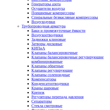
Генераторы азота
Осушители воздуха
Поршневые компрессоры
Спиральные безмасляные компрессоры
Воздуходувки
Трубопроводная арматура
Баки и промежуточные ёмкости
Воздухоотводчики
Задвижки клиновые
Затворы дисковые
КИПиА
Клапаны балансировочные
Клапаны балансировочные регулирующие
комбинированные
Клапаны обратные
Клапаны регулирующие
Клапаны соленоидные
Компенсаторы
Конденсатоотводчики
Краны шаровые
Крепеж
Регуляторы перепада давления
Сепараторы
Стекла смотровые