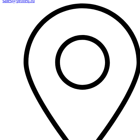
sales@profeq.ru