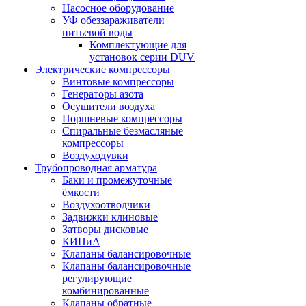
Насосное оборудование
УФ обеззараживатели
питьевой воды
Комплектующие для
установок серии DUV
Электрические компрессоры
Винтовые компрессоры
Генераторы азота
Осушители воздуха
Поршневые компрессоры
Спиральные безмасляные
компрессоры
Воздуходувки
Трубопроводная арматура
Баки и промежуточные
ёмкости
Воздухоотводчики
Задвижки клиновые
Затворы дисковые
КИПиА
Клапаны балансировочные
Клапаны балансировочные
регулирующие
комбинированные
Клапаны обратные