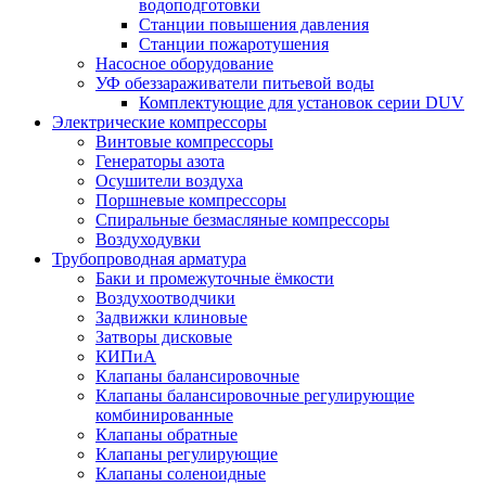
водоподготовки
Станции повышения давления
Станции пожаротушения
Насосное оборудование
УФ обеззараживатели питьевой воды
Комплектующие для установок серии DUV
Электрические компрессоры
Винтовые компрессоры
Генераторы азота
Осушители воздуха
Поршневые компрессоры
Спиральные безмасляные компрессоры
Воздуходувки
Трубопроводная арматура
Баки и промежуточные ёмкости
Воздухоотводчики
Задвижки клиновые
Затворы дисковые
КИПиА
Клапаны балансировочные
Клапаны балансировочные регулирующие
комбинированные
Клапаны обратные
Клапаны регулирующие
Клапаны соленоидные