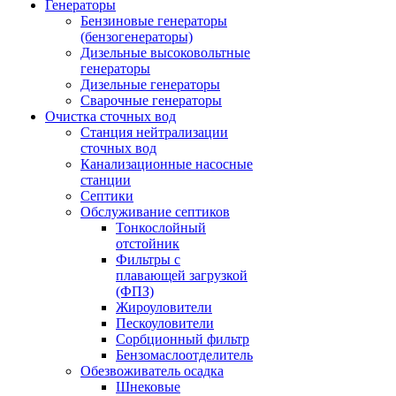
Генераторы
Бензиновые генераторы
(бензогенераторы)
Дизельные высоковольтные
генераторы
Дизельные генераторы
Сварочные генераторы
Очистка сточных вод
Станция нейтрализации
сточных вод
Канализационные насосные
станции
Септики
Обслуживание септиков
Тонкослойный
отстойник
Фильтры с
плавающей загрузкой
(ФПЗ)
Жироуловители
Пескоуловители
Сорбционный фильтр
Бензомаслоотделитель
Обезвоживатель осадка
Шнековые