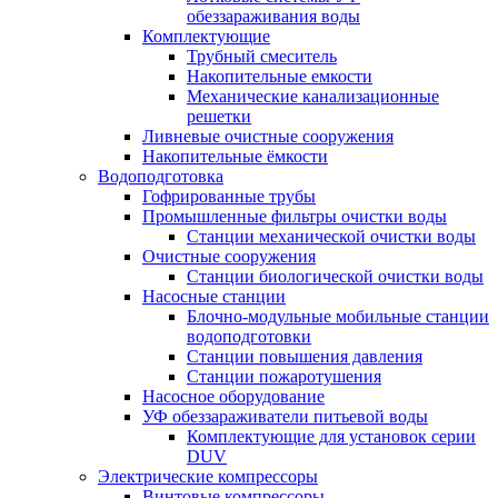
обеззараживания воды
Комплектующие
Трубный смеситель
Накопительные емкости
Механические канализационные
решетки
Ливневые очистные сооружения
Накопительные ёмкости
Водоподготовка
Гофрированные трубы
Промышленные фильтры очистки воды
Станции механической очистки воды
Очистные сооружения
Станции биологической очистки воды
Насосные станции
Блочно-модульные мобильные станции
водоподготовки
Станции повышения давления
Станции пожаротушения
Насосное оборудование
УФ обеззараживатели питьевой воды
Комплектующие для установок серии
DUV
Электрические компрессоры
Винтовые компрессоры