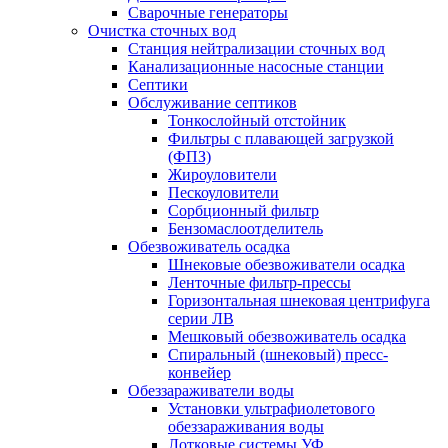
Сварочные генераторы
Очистка сточных вод
Станция нейтрализации сточных вод
Канализационные насосные станции
Септики
Обслуживание септиков
Тонкослойный отстойник
Фильтры с плавающей загрузкой
(ФПЗ)
Жироуловители
Пескоуловители
Сорбционный фильтр
Бензомаслоотделитель
Обезвоживатель осадка
Шнековые обезвоживатели осадка
Ленточные фильтр-прессы
Горизонтальная шнековая центрифуга
серии ЛВ
Мешковый обезвоживатель осадка
Спиральный (шнековый) пресс-
конвейер
Обеззараживатели воды
Установки ультрафиолетового
обеззараживания воды
Лотковые системы УФ