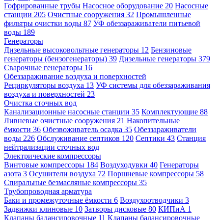
Гофрированные трубы
Насосное оборудование
20
Насосные
станции
205
Очистные сооружения
32
Промышленные
фильтры очистки воды
87
УФ обеззараживатели питьевой
воды
189
Генераторы
Дизельные высоковольтные генераторы
12
Бензиновые
генераторы (бензогенераторы)
39
Дизельные генераторы
379
Сварочные генераторы
16
Обеззараживание воздуха и поверхностей
Рециркуляторы воздуха
13
УФ системы для обеззараживания
воздуха и поверхностей
23
Очистка сточных вод
Канализационные насосные станции
35
Комплектующие
88
Ливневые очистные сооружения
21
Накопительные
ёмкости
36
Обезвоживатель осадка
35
Обеззараживатели
воды
226
Обслуживание септиков
120
Септики
43
Станция
нейтрализации сточных вод
Электрические компрессоры
Винтовые компрессоры
184
Воздуходувки
40
Генераторы
азота
3
Осушители воздуха
72
Поршневые компрессоры
58
Спиральные безмасляные компрессоры
35
Трубопроводная арматура
Баки и промежуточные ёмкости
6
Воздухоотводчики
3
Задвижки клиновые
10
Затворы дисковые
80
КИПиА
1
Клапаны балансировочные
11
Клапаны балансировочные