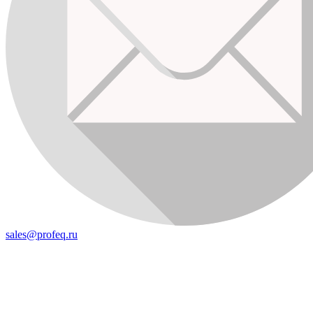
sales@profeq.ru