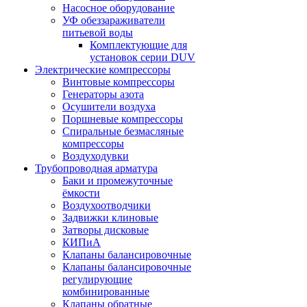
Насосное оборудование
УФ обеззараживатели
питьевой воды
Комплектующие для
установок серии DUV
Электрические компрессоры
Винтовые компрессоры
Генераторы азота
Осушители воздуха
Поршневые компрессоры
Спиральные безмасляные
компрессоры
Воздуходувки
Трубопроводная арматура
Баки и промежуточные
ёмкости
Воздухоотводчики
Задвижки клиновые
Затворы дисковые
КИПиА
Клапаны балансировочные
Клапаны балансировочные
регулирующие
комбинированные
Клапаны обратные