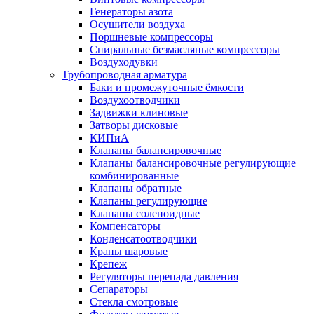
Генераторы азота
Осушители воздуха
Поршневые компрессоры
Спиральные безмасляные компрессоры
Воздуходувки
Трубопроводная арматура
Баки и промежуточные ёмкости
Воздухоотводчики
Задвижки клиновые
Затворы дисковые
КИПиА
Клапаны балансировочные
Клапаны балансировочные регулирующие
комбинированные
Клапаны обратные
Клапаны регулирующие
Клапаны соленоидные
Компенсаторы
Конденсатоотводчики
Краны шаровые
Крепеж
Регуляторы перепада давления
Сепараторы
Стекла смотровые