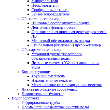
Жироуловители
Пескоуловители
Сорбционный фильтр
Бензомаслоотделитель
Обезвоживатель осадка
Шнековые обезвоживатели осадка
Ленточные фильтр-прессы
Горизонтальная шнековая центрифуга серии
ЛВ
Мешковый обезвоживатель осадка
Спиральный (шнековый) пресс-конвейер
Обеззараживатели воды
Установки ультрафиолетового
обеззараживания воды
Лотковые системы УФ обеззараживания
воды
Комплектующие
Трубный смеситель
Накопительные емкости
Механические канализационные решетки
Ливневые очистные сооружения
Накопительные ёмкости
Водоподготовка
Гофрированные трубы
Промышленные фильтры очистки воды