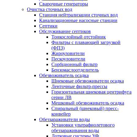
Сварочные генераторы
Очистка сточных вод
Станция нейтрализации сточных вод
Канализационные насосные станции
Септики
Обслуживание септиков
Тонкослойный отстойник
Фильтры с плавающей загрузкой
(ФПЗ)
Жироуловители
Пескоуловители
Сорбционный фильтр
Бензомаслоотделитель
Обезвоживатель осадка
Шнековые обезвоживатели осадка
Ленточные фильтр-прессы
Горизонтальная шнековая центрифуга
серии ЛВ
Мешковый обезвоживатель осадка
Спиральный (шнековый) пресс-
конвейер
Обеззараживатели воды
Установки ультрафиолетового
обеззараживания воды
Лотковые системы УФ