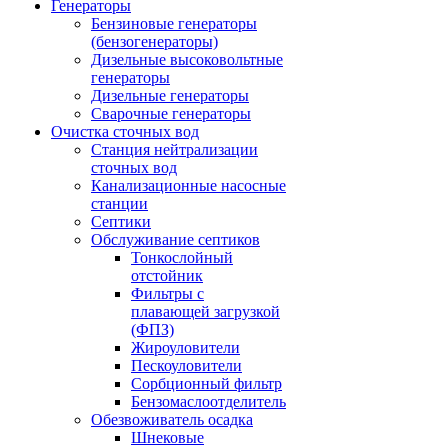
Генераторы
Бензиновые генераторы
(бензогенераторы)
Дизельные высоковольтные
генераторы
Дизельные генераторы
Сварочные генераторы
Очистка сточных вод
Станция нейтрализации
сточных вод
Канализационные насосные
станции
Септики
Обслуживание септиков
Тонкослойный
отстойник
Фильтры с
плавающей загрузкой
(ФПЗ)
Жироуловители
Пескоуловители
Сорбционный фильтр
Бензомаслоотделитель
Обезвоживатель осадка
Шнековые