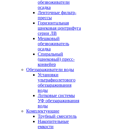
обезвоживатели
осадка
Ленточные фильтр-
прессы
Горизонтальная
шнековая центрифуга
серии ЛВ
Мешковый
обезвоживатель
осадка
Спиральный
(шнековый) пресс-
конвейер
Обеззараживатели воды
Установки
ультрафиолетового
обеззараживания
воды
Лотковые системы
УФ обеззараживания
воды
Комплектующие
Трубный смеситель
Накопительные
емкости