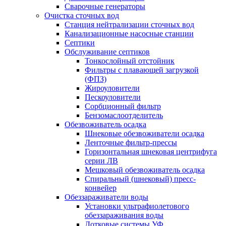
Сварочные генераторы
Очистка сточных вод
Станция нейтрализации сточных вод
Канализационные насосные станции
Септики
Обслуживание септиков
Тонкослойный отстойник
Фильтры с плавающей загрузкой
(ФПЗ)
Жироуловители
Пескоуловители
Сорбционный фильтр
Бензомаслоотделитель
Обезвоживатель осадка
Шнековые обезвоживатели осадка
Ленточные фильтр-прессы
Горизонтальная шнековая центрифуга
серии ЛВ
Мешковый обезвоживатель осадка
Спиральный (шнековый) пресс-
конвейер
Обеззараживатели воды
Установки ультрафиолетового
обеззараживания воды
Лотковые системы УФ