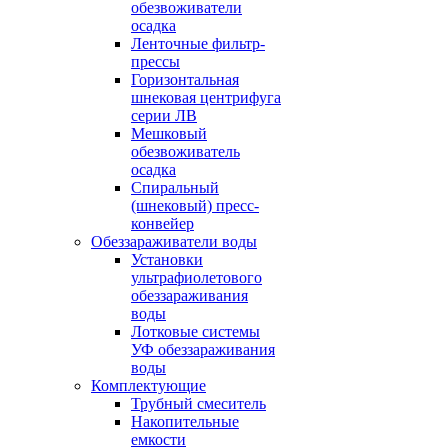
обезвоживатели
осадка
Ленточные фильтр-
прессы
Горизонтальная
шнековая центрифуга
серии ЛВ
Мешковый
обезвоживатель
осадка
Спиральный
(шнековый) пресс-
конвейер
Обеззараживатели воды
Установки
ультрафиолетового
обеззараживания
воды
Лотковые системы
УФ обеззараживания
воды
Комплектующие
Трубный смеситель
Накопительные
емкости