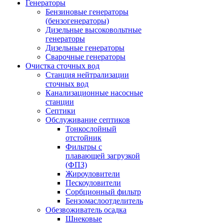
Генераторы
Бензиновые генераторы
(бензогенераторы)
Дизельные высоковольтные
генераторы
Дизельные генераторы
Сварочные генераторы
Очистка сточных вод
Станция нейтрализации
сточных вод
Канализационные насосные
станции
Септики
Обслуживание септиков
Тонкослойный
отстойник
Фильтры с
плавающей загрузкой
(ФПЗ)
Жироуловители
Пескоуловители
Сорбционный фильтр
Бензомаслоотделитель
Обезвоживатель осадка
Шнековые