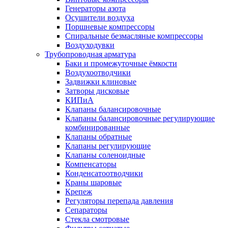
Генераторы азота
Осушители воздуха
Поршневые компрессоры
Спиральные безмасляные компрессоры
Воздуходувки
Трубопроводная арматура
Баки и промежуточные ёмкости
Воздухоотводчики
Задвижки клиновые
Затворы дисковые
КИПиА
Клапаны балансировочные
Клапаны балансировочные регулирующие
комбинированные
Клапаны обратные
Клапаны регулирующие
Клапаны соленоидные
Компенсаторы
Конденсатоотводчики
Краны шаровые
Крепеж
Регуляторы перепада давления
Сепараторы
Стекла смотровые