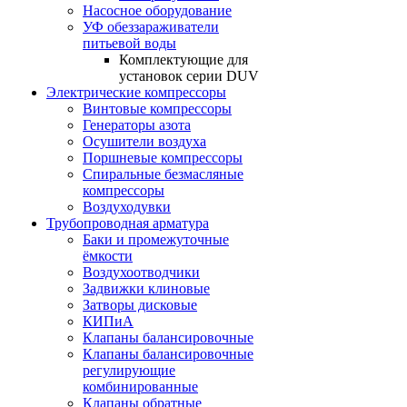
Насосное оборудование
УФ обеззараживатели
питьевой воды
Комплектующие для
установок серии DUV
Электрические компрессоры
Винтовые компрессоры
Генераторы азота
Осушители воздуха
Поршневые компрессоры
Спиральные безмасляные
компрессоры
Воздуходувки
Трубопроводная арматура
Баки и промежуточные
ёмкости
Воздухоотводчики
Задвижки клиновые
Затворы дисковые
КИПиА
Клапаны балансировочные
Клапаны балансировочные
регулирующие
комбинированные
Клапаны обратные