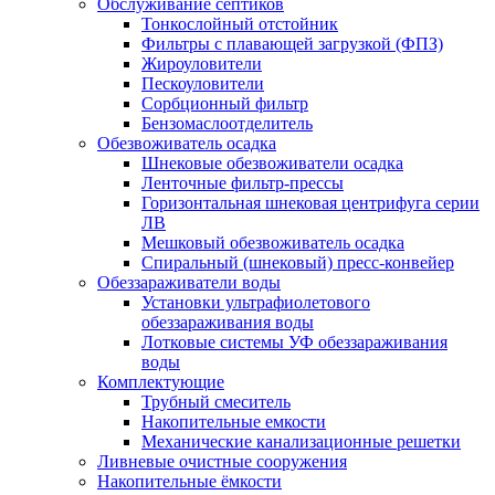
Обслуживание септиков
Тонкослойный отстойник
Фильтры с плавающей загрузкой (ФПЗ)
Жироуловители
Пескоуловители
Сорбционный фильтр
Бензомаслоотделитель
Обезвоживатель осадка
Шнековые обезвоживатели осадка
Ленточные фильтр-прессы
Горизонтальная шнековая центрифуга серии
ЛВ
Мешковый обезвоживатель осадка
Спиральный (шнековый) пресс-конвейер
Обеззараживатели воды
Установки ультрафиолетового
обеззараживания воды
Лотковые системы УФ обеззараживания
воды
Комплектующие
Трубный смеситель
Накопительные емкости
Механические канализационные решетки
Ливневые очистные сооружения
Накопительные ёмкости