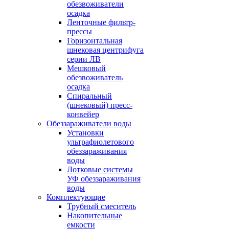
обезвоживатели
осадка
Ленточные фильтр-
прессы
Горизонтальная
шнековая центрифуга
серии ЛВ
Мешковый
обезвоживатель
осадка
Спиральный
(шнековый) пресс-
конвейер
Обеззараживатели воды
Установки
ультрафиолетового
обеззараживания
воды
Лотковые системы
УФ обеззараживания
воды
Комплектующие
Трубный смеситель
Накопительные
емкости