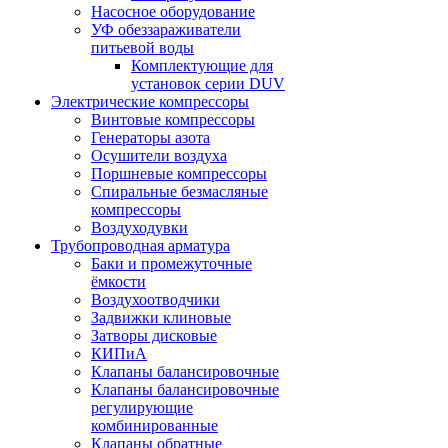
Насосное оборудование
УФ обеззараживатели
питьевой воды
Комплектующие для
установок серии DUV
Электрические компрессоры
Винтовые компрессоры
Генераторы азота
Осушители воздуха
Поршневые компрессоры
Спиральные безмасляные
компрессоры
Воздуходувки
Трубопроводная арматура
Баки и промежуточные
ёмкости
Воздухоотводчики
Задвижки клиновые
Затворы дисковые
КИПиА
Клапаны балансировочные
Клапаны балансировочные
регулирующие
комбинированные
Клапаны обратные