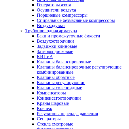
Генераторы азота
Осушители воздуха
Поршневые компрессоры
Спиральные безмасляные компрессоры
Воздуходувки
Трубопроводная арматура
Баки и промежуточные ёмкости
Воздухоотводчики
Задвижки клиновые
Затворы дисковые
КИПиА
Клапаны балансировочные
Клапаны балансировочные регулирующие
комбинированные
Клапаны обратные
Клапаны регулирующие
Клапаны соленоидные
Компенсаторы
Конденсатоотводчики
Краны шаровые
Крепеж
Регуляторы перепада давления
Сепараторы
Стекла смотровые