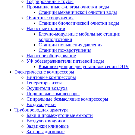
Гофрированные трубы
Промышленные фильтры очистки воды
Станции механической очистки воды
Очистные сооружения
Станции биологической очистки воды
Насосные станции
Блочно-модульные мобильные станции
водоподготовки
Станции повышения давления
Станции пожаротушения
Насосное оборудование
УФ обеззараживатели питьевой воды
Комплектующие для установок серии DUV
Электрические компрессоры
Винтовые компрессоры
Генераторы азота
Осушители воздуха
Поршневые компрессоры
Спиральные безмасляные компрессоры
Воздуходувки
Трубопроводная арматура
Баки и промежуточные ёмкости
Воздухоотводчики
Задвижки клиновые
Затворы дисковые