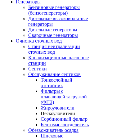
Генераторы
Бензиновые генераторы
(бензогенераторы)
Дизельные высоковольтные
генераторы
Дизельные генераторы
Сварочные генераторы
Очистка сточных вод
Станция нейтрализации
сточных вод
Канализационные насосные
станции
Септики
Обслуживание септиков
Тонкослойный
отстойник
Фильтры с
плавающей загрузкой
(ФПЗ)
Жироуловители
Пескоуловители
Сорбционный фильтр
Бензомаслоотделитель
Обезвоживатель осадка
Шнековые