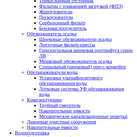
Тонкослойный отстойник
Фильтры с плавающей загрузкой (ФПЗ)
Жироуловители
Пескоуловители
Сорбционный фильтр
Бензомаслоотделитель
Обезвоживатель осадка
Шнековые обезвоживатели осадка
Ленточные фильтр-прессы
Горизонтальная шнековая центрифуга серии
ЛВ
Мешковый обезвоживатель осадка
Спиральный (шнековый) пресс-конвейер
Обеззараживатели воды
Установки ультрафиолетового
обеззараживания воды
Лотковые системы УФ обеззараживания
воды
Комплектующие
Трубный смеситель
Накопительные емкости
Механические канализационные решетки
Ливневые очистные сооружения
Накопительные ёмкости
Водоподготовка