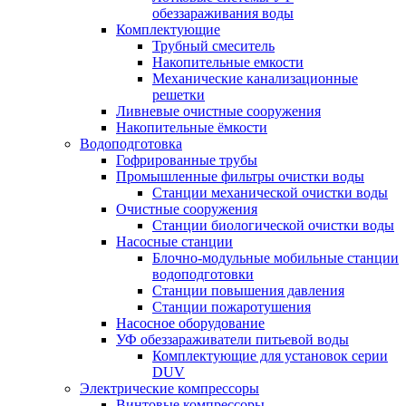
обеззараживания воды
Комплектующие
Трубный смеситель
Накопительные емкости
Механические канализационные
решетки
Ливневые очистные сооружения
Накопительные ёмкости
Водоподготовка
Гофрированные трубы
Промышленные фильтры очистки воды
Станции механической очистки воды
Очистные сооружения
Станции биологической очистки воды
Насосные станции
Блочно-модульные мобильные станции
водоподготовки
Станции повышения давления
Станции пожаротушения
Насосное оборудование
УФ обеззараживатели питьевой воды
Комплектующие для установок серии
DUV
Электрические компрессоры
Винтовые компрессоры