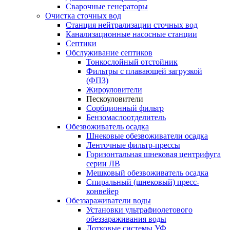
Сварочные генераторы
Очистка сточных вод
Станция нейтрализации сточных вод
Канализационные насосные станции
Септики
Обслуживание септиков
Тонкослойный отстойник
Фильтры с плавающей загрузкой
(ФПЗ)
Жироуловители
Пескоуловители
Сорбционный фильтр
Бензомаслоотделитель
Обезвоживатель осадка
Шнековые обезвоживатели осадка
Ленточные фильтр-прессы
Горизонтальная шнековая центрифуга
серии ЛВ
Мешковый обезвоживатель осадка
Спиральный (шнековый) пресс-
конвейер
Обеззараживатели воды
Установки ультрафиолетового
обеззараживания воды
Лотковые системы УФ