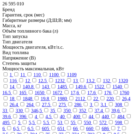
26 595 010
Бренд
Гарантия, срок (мес)
Габаритные размеры (Д;Ш;В; мм)
Масса, кг
Объём топливного бака (л)
Тип запуска
Тип двигателя
Мощность двигателя, кВт/л.с.
Вид топлива
Напряжение (В)
Степень защиты
Мощность максимальная, кВт
1
11
110
1100
1109
116
12
12.5
1232
13
13.2
132
1320
14
140.8
143
1485
149.6
1522
1540
16.5
165
1650
1672
17,6
17.6
176
1760
18
1848
19.8
1980
2112
22
220
26,4
26.4
264
27.5
275
286
3
3.1
308
33
330
346,5
35
350
352
37.4
39,6
39.6
396
4
4.5
40
400
44
440
484
495
5
5,5
5.5
53
55
550
572
598
6
6,5
6.5
605
651
66
660
686
7