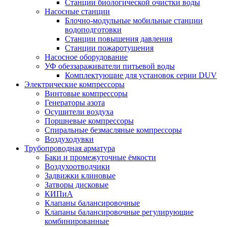
Станции биологической очистки воды
Насосные станции
Блочно-модульные мобильные станции
водоподготовки
Станции повышения давления
Станции пожаротушения
Насосное оборудование
УФ обеззараживатели питьевой воды
Комплектующие для установок серии DUV
Электрические компрессоры
Винтовые компрессоры
Генераторы азота
Осушители воздуха
Поршневые компрессоры
Спиральные безмасляные компрессоры
Воздуходувки
Трубопроводная арматура
Баки и промежуточные ёмкости
Воздухоотводчики
Задвижки клиновые
Затворы дисковые
КИПиА
Клапаны балансировочные
Клапаны балансировочные регулирующие
комбинированные