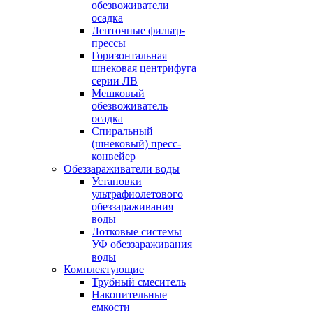
обезвоживатели
осадка
Ленточные фильтр-
прессы
Горизонтальная
шнековая центрифуга
серии ЛВ
Мешковый
обезвоживатель
осадка
Спиральный
(шнековый) пресс-
конвейер
Обеззараживатели воды
Установки
ультрафиолетового
обеззараживания
воды
Лотковые системы
УФ обеззараживания
воды
Комплектующие
Трубный смеситель
Накопительные
емкости