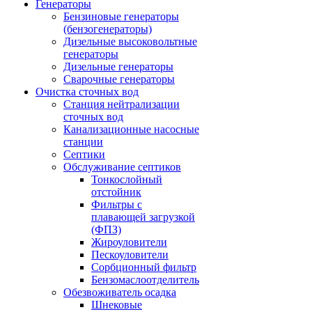
Генераторы
Бензиновые генераторы
(бензогенераторы)
Дизельные высоковольтные
генераторы
Дизельные генераторы
Сварочные генераторы
Очистка сточных вод
Станция нейтрализации
сточных вод
Канализационные насосные
станции
Септики
Обслуживание септиков
Тонкослойный
отстойник
Фильтры с
плавающей загрузкой
(ФПЗ)
Жироуловители
Пескоуловители
Сорбционный фильтр
Бензомаслоотделитель
Обезвоживатель осадка
Шнековые