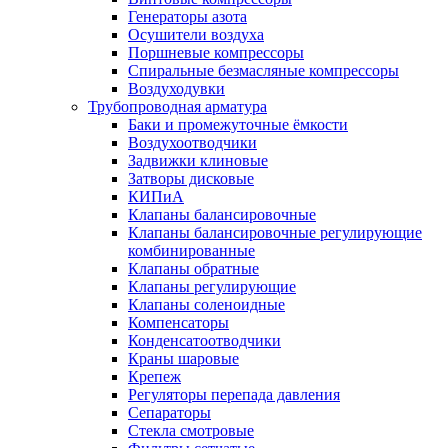
Генераторы азота
Осушители воздуха
Поршневые компрессоры
Спиральные безмасляные компрессоры
Воздуходувки
Трубопроводная арматура
Баки и промежуточные ёмкости
Воздухоотводчики
Задвижки клиновые
Затворы дисковые
КИПиА
Клапаны балансировочные
Клапаны балансировочные регулирующие
комбинированные
Клапаны обратные
Клапаны регулирующие
Клапаны соленоидные
Компенсаторы
Конденсатоотводчики
Краны шаровые
Крепеж
Регуляторы перепада давления
Сепараторы
Стекла смотровые