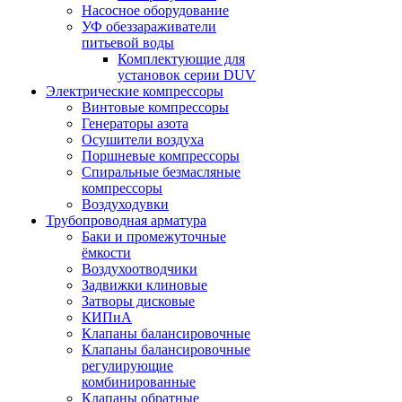
Насосное оборудование
УФ обеззараживатели
питьевой воды
Комплектующие для
установок серии DUV
Электрические компрессоры
Винтовые компрессоры
Генераторы азота
Осушители воздуха
Поршневые компрессоры
Спиральные безмасляные
компрессоры
Воздуходувки
Трубопроводная арматура
Баки и промежуточные
ёмкости
Воздухоотводчики
Задвижки клиновые
Затворы дисковые
КИПиА
Клапаны балансировочные
Клапаны балансировочные
регулирующие
комбинированные
Клапаны обратные