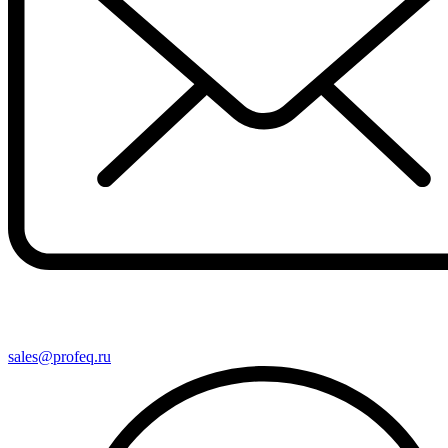
sales@profeq.ru