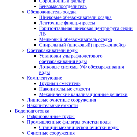
Сорбционный фильтр
Бензомаслоотделитель
Обезвоживатель осадка
Шнековые обезвоживатели осадка
Ленточные фильтр-прессы
Горизонтальная шнековая центрифуга серии
ЛВ
Мешковый обезвоживатель осадка
Спиральный (шнековый) пресс-конвейер
Обеззараживатели воды
Установки ультрафиолетового
обеззараживания воды
Лотковые системы УФ обеззараживания
воды
Комплектующие
Трубный смеситель
Накопительные емкости
Механические канализационные решетки
Ливневые очистные сооружения
Накопительные ёмкости
Водоподготовка
Гофрированные трубы
Промышленные фильтры очистки воды
Станции механической очистки воды
Очистные сооружения