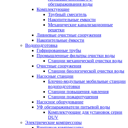
обеззараживания воды
Комплектующие
Трубный смеситель
Накопительные емкости
Механические канализационные
решетки
Ливневые очистные сооружения
Накопительные ёмкости
Водоподготовка
Гофрированные трубы
Промышленные фильтры очистки воды
Станции механической очистки воды
Очистные сооружения
Станции биологической очистки воды
Насосные станции
Блочно-модульные мобильные станции
водоподготовки
Станции повышения давления
Станции пожаротушения
Насосное оборудование
УФ обеззараживатели питьевой воды
Комплектующие для установок серии
DUV
Электрические компрессоры
Винтовые компрессоры