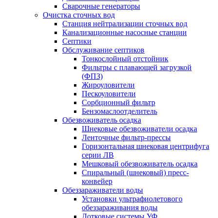
Сварочные генераторы
Очистка сточных вод
Станция нейтрализации сточных вод
Канализационные насосные станции
Септики
Обслуживание септиков
Тонкослойный отстойник
Фильтры с плавающей загрузкой
(ФПЗ)
Жироуловители
Пескоуловители
Сорбционный фильтр
Бензомаслоотделитель
Обезвоживатель осадка
Шнековые обезвоживатели осадка
Ленточные фильтр-прессы
Горизонтальная шнековая центрифуга
серии ЛВ
Мешковый обезвоживатель осадка
Спиральный (шнековый) пресс-
конвейер
Обеззараживатели воды
Установки ультрафиолетового
обеззараживания воды
Лотковые системы УФ