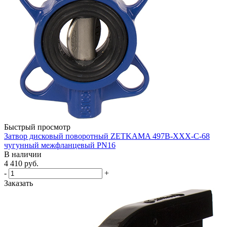
Быстрый просмотр
Затвор дисковый поворотный ZETKAMA 497B-XXX-C-68
чугунный межфланцевый PN16
В наличии
4 410
руб.
-
+
Заказать