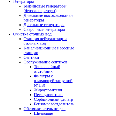
Генераторы
Бензиновые генераторы
(бензогенераторы)
Дизельные высоковольтные
генераторы
Дизельные генераторы
Сварочные генераторы
Очистка сточных вод
Станция нейтрализации
сточных вод
Канализационные насосные
станции
Септики
Обслуживание септиков
Тонкослойный
отстойник
Фильтры с
плавающей загрузкой
(ФПЗ)
Жироуловители
Пескоуловители
Сорбционный фильтр
Бензомаслоотделитель
Обезвоживатель осадка
Шнековые