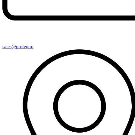
sales@profeq.ru