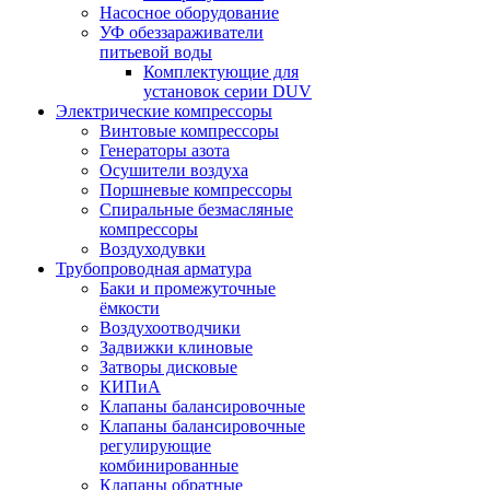
Насосное оборудование
УФ обеззараживатели
питьевой воды
Комплектующие для
установок серии DUV
Электрические компрессоры
Винтовые компрессоры
Генераторы азота
Осушители воздуха
Поршневые компрессоры
Спиральные безмасляные
компрессоры
Воздуходувки
Трубопроводная арматура
Баки и промежуточные
ёмкости
Воздухоотводчики
Задвижки клиновые
Затворы дисковые
КИПиА
Клапаны балансировочные
Клапаны балансировочные
регулирующие
комбинированные
Клапаны обратные