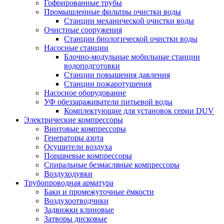
Гофрированные трубы
Промышленные фильтры очистки воды
Станции механической очистки воды
Очистные сооружения
Станции биологической очистки воды
Насосные станции
Блочно-модульные мобильные станции
водоподготовки
Станции повышения давления
Станции пожаротушения
Насосное оборудование
УФ обеззараживатели питьевой воды
Комплектующие для установок серии DUV
Электрические компрессоры
Винтовые компрессоры
Генераторы азота
Осушители воздуха
Поршневые компрессоры
Спиральные безмасляные компрессоры
Воздуходувки
Трубопроводная арматура
Баки и промежуточные ёмкости
Воздухоотводчики
Задвижки клиновые
Затворы дисковые