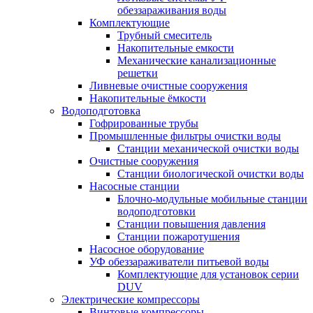
обеззараживания воды
Комплектующие
Трубный смеситель
Накопительные емкости
Механические канализационные
решетки
Ливневые очистные сооружения
Накопительные ёмкости
Водоподготовка
Гофрированные трубы
Промышленные фильтры очистки воды
Станции механической очистки воды
Очистные сооружения
Станции биологической очистки воды
Насосные станции
Блочно-модульные мобильные станции
водоподготовки
Станции повышения давления
Станции пожаротушения
Насосное оборудование
УФ обеззараживатели питьевой воды
Комплектующие для установок серии
DUV
Электрические компрессоры
Винтовые компрессоры