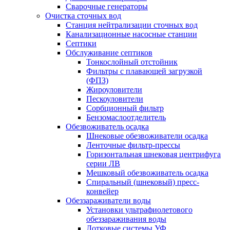
Сварочные генераторы
Очистка сточных вод
Станция нейтрализации сточных вод
Канализационные насосные станции
Септики
Обслуживание септиков
Тонкослойный отстойник
Фильтры с плавающей загрузкой
(ФПЗ)
Жироуловители
Пескоуловители
Сорбционный фильтр
Бензомаслоотделитель
Обезвоживатель осадка
Шнековые обезвоживатели осадка
Ленточные фильтр-прессы
Горизонтальная шнековая центрифуга
серии ЛВ
Мешковый обезвоживатель осадка
Спиральный (шнековый) пресс-
конвейер
Обеззараживатели воды
Установки ультрафиолетового
обеззараживания воды
Лотковые системы УФ