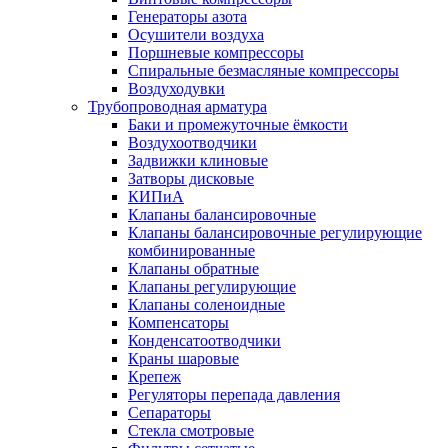
Генераторы азота
Осушители воздуха
Поршневые компрессоры
Спиральные безмасляные компрессоры
Воздуходувки
Трубопроводная арматура
Баки и промежуточные ёмкости
Воздухоотводчики
Задвижки клиновые
Затворы дисковые
КИПиА
Клапаны балансировочные
Клапаны балансировочные регулирующие
комбинированные
Клапаны обратные
Клапаны регулирующие
Клапаны соленоидные
Компенсаторы
Конденсатоотводчики
Краны шаровые
Крепеж
Регуляторы перепада давления
Сепараторы
Стекла смотровые