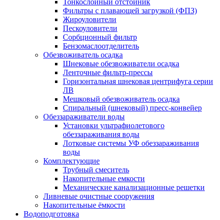
Тонкослойный отстойник
Фильтры с плавающей загрузкой (ФПЗ)
Жироуловители
Пескоуловители
Сорбционный фильтр
Бензомаслоотделитель
Обезвоживатель осадка
Шнековые обезвоживатели осадка
Ленточные фильтр-прессы
Горизонтальная шнековая центрифуга серии
ЛВ
Мешковый обезвоживатель осадка
Спиральный (шнековый) пресс-конвейер
Обеззараживатели воды
Установки ультрафиолетового
обеззараживания воды
Лотковые системы УФ обеззараживания
воды
Комплектующие
Трубный смеситель
Накопительные емкости
Механические канализационные решетки
Ливневые очистные сооружения
Накопительные ёмкости
Водоподготовка