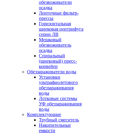
обезвоживатели
осадка
Ленточные фильтр-
прессы
Горизонтальная
шнековая центрифуга
серии ЛВ
Мешковый
обезвоживатель
осадка
Спиральный
(шнековый) пресс-
конвейер
Обеззараживатели воды
Установки
ультрафиолетового
обеззараживания
воды
Лотковые системы
УФ обеззараживания
воды
Комплектующие
Трубный смеситель
Накопительные
емкости