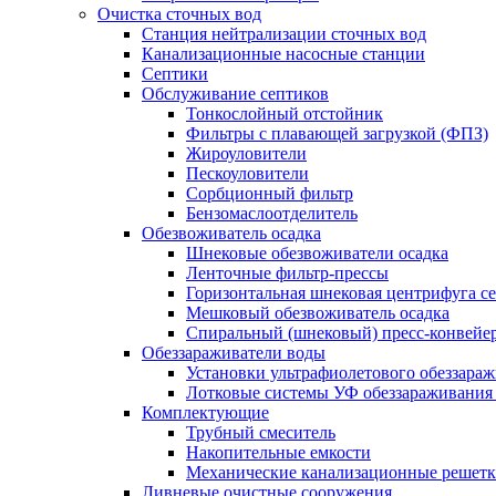
Очистка сточных вод
Станция нейтрализации сточных вод
Канализационные насосные станции
Септики
Обслуживание септиков
Тонкослойный отстойник
Фильтры с плавающей загрузкой (ФПЗ)
Жироуловители
Пескоуловители
Сорбционный фильтр
Бензомаслоотделитель
Обезвоживатель осадка
Шнековые обезвоживатели осадка
Ленточные фильтр-прессы
Горизонтальная шнековая центрифуга с
Мешковый обезвоживатель осадка
Спиральный (шнековый) пресс-конвейе
Обеззараживатели воды
Установки ультрафиолетового обеззара
Лотковые системы УФ обеззараживания
Комплектующие
Трубный смеситель
Накопительные емкости
Механические канализационные решет
Ливневые очистные сооружения