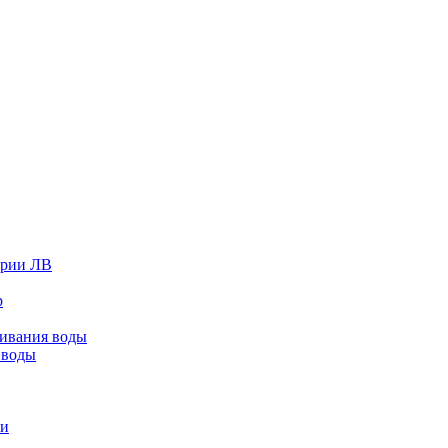
ерии ЛВ
р
живания воды
 воды
ки