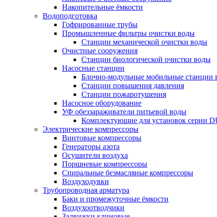
Накопительные ёмкости
Водоподготовка
Гофрированные трубы
Промышленные фильтры очистки воды
Станции механической очистки воды
Очистные сооружения
Станции биологической очистки воды
Насосные станции
Блочно-модульные мобильные станции 
Станции повышения давления
Станции пожаротушения
Насосное оборудование
УФ обеззараживатели питьевой воды
Комплектующие для установок серии 
Электрические компрессоры
Винтовые компрессоры
Генераторы азота
Осушители воздуха
Поршневые компрессоры
Спиральные безмасляные компрессоры
Воздуходувки
Трубопроводная арматура
Баки и промежуточные ёмкости
Воздухоотводчики
Задвижки клиновые