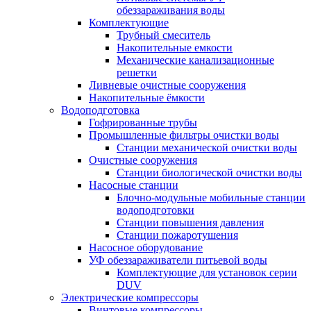
обеззараживания воды
Комплектующие
Трубный смеситель
Накопительные емкости
Механические канализационные
решетки
Ливневые очистные сооружения
Накопительные ёмкости
Водоподготовка
Гофрированные трубы
Промышленные фильтры очистки воды
Станции механической очистки воды
Очистные сооружения
Станции биологической очистки воды
Насосные станции
Блочно-модульные мобильные станции
водоподготовки
Станции повышения давления
Станции пожаротушения
Насосное оборудование
УФ обеззараживатели питьевой воды
Комплектующие для установок серии
DUV
Электрические компрессоры
Винтовые компрессоры