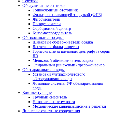
Септики
Обслуживание септиков
Тонкослойный отстойник
Фильтры с плавающей загрузкой (ФПЗ)
Жироуловители
Пескоуловители
Сорбционный фильтр
Бензомаслоотделитель
Обезвоживатель осадка
Шнековые обезвоживатели осадка
Ленточные фильтр-прессы
Горизонтальная шнековая центрифуга серии
ЛВ
Мешковый обезвоживатель осадка
Спиральный (шнековый) пресс-конвейер
Обеззараживатели воды
Установки ультрафиолетового
обеззараживания воды
Лотковые системы УФ обеззараживания
воды
Комплектующие
Трубный смеситель
Накопительные емкости
Механические канализационные решетки
Ливневые очистные сооружения