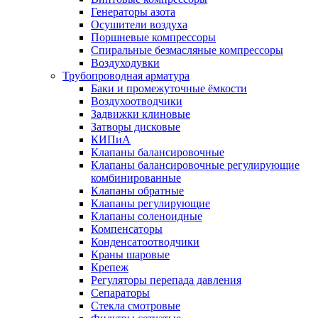
Генераторы азота
Осушители воздуха
Поршневые компрессоры
Спиральные безмасляные компрессоры
Воздуходувки
Трубопроводная арматура
Баки и промежуточные ёмкости
Воздухоотводчики
Задвижки клиновые
Затворы дисковые
КИПиА
Клапаны балансировочные
Клапаны балансировочные регулирующие
комбинированные
Клапаны обратные
Клапаны регулирующие
Клапаны соленоидные
Компенсаторы
Конденсатоотводчики
Краны шаровые
Крепеж
Регуляторы перепада давления
Сепараторы
Стекла смотровые