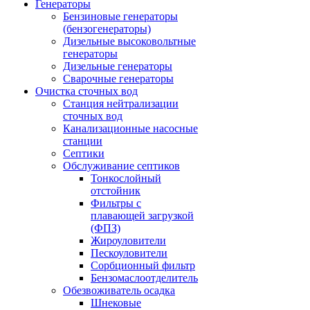
Генераторы
Бензиновые генераторы
(бензогенераторы)
Дизельные высоковольтные
генераторы
Дизельные генераторы
Сварочные генераторы
Очистка сточных вод
Станция нейтрализации
сточных вод
Канализационные насосные
станции
Септики
Обслуживание септиков
Тонкослойный
отстойник
Фильтры с
плавающей загрузкой
(ФПЗ)
Жироуловители
Пескоуловители
Сорбционный фильтр
Бензомаслоотделитель
Обезвоживатель осадка
Шнековые