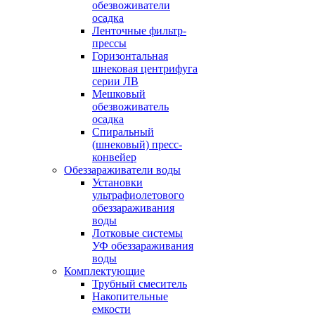
обезвоживатели
осадка
Ленточные фильтр-
прессы
Горизонтальная
шнековая центрифуга
серии ЛВ
Мешковый
обезвоживатель
осадка
Спиральный
(шнековый) пресс-
конвейер
Обеззараживатели воды
Установки
ультрафиолетового
обеззараживания
воды
Лотковые системы
УФ обеззараживания
воды
Комплектующие
Трубный смеситель
Накопительные
емкости