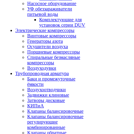
Насосное оборудование
УФ обеззараживатели
питьевой воды
Комплектующие для
установок серии DUV
Электрические компрессоры
Винтовые компрессоры
Генераторы азота
Осушители воздуха
Поршневые компрессоры
Спиральные безмасляные
компрессоры
Воздуходувки
Трубопроводная арматура
Баки и промежуточные
ёмкости
Воздухоотводчики
Задвижки клиновые
Затворы дисковые
КИПиА
Клапаны балансировочные
Клапаны балансировочные
регулирующие
комбинированные
Клапаны обратные