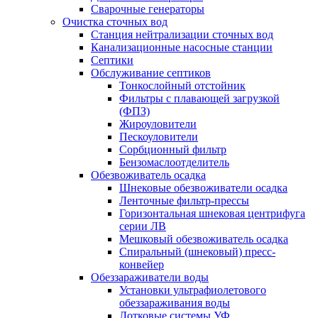
Сварочные генераторы
Очистка сточных вод
Станция нейтрализации сточных вод
Канализационные насосные станции
Септики
Обслуживание септиков
Тонкослойный отстойник
Фильтры с плавающей загрузкой
(ФПЗ)
Жироуловители
Пескоуловители
Сорбционный фильтр
Бензомаслоотделитель
Обезвоживатель осадка
Шнековые обезвоживатели осадка
Ленточные фильтр-прессы
Горизонтальная шнековая центрифуга
серии ЛВ
Мешковый обезвоживатель осадка
Спиральный (шнековый) пресс-
конвейер
Обеззараживатели воды
Установки ультрафиолетового
обеззараживания воды
Лотковые системы УФ