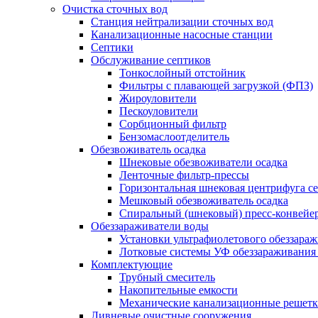
Очистка сточных вод
Станция нейтрализации сточных вод
Канализационные насосные станции
Септики
Обслуживание септиков
Тонкослойный отстойник
Фильтры с плавающей загрузкой (ФПЗ)
Жироуловители
Пескоуловители
Сорбционный фильтр
Бензомаслоотделитель
Обезвоживатель осадка
Шнековые обезвоживатели осадка
Ленточные фильтр-прессы
Горизонтальная шнековая центрифуга с
Мешковый обезвоживатель осадка
Спиральный (шнековый) пресс-конвейе
Обеззараживатели воды
Установки ультрафиолетового обеззара
Лотковые системы УФ обеззараживания
Комплектующие
Трубный смеситель
Накопительные емкости
Механические канализационные решет
Ливневые очистные сооружения