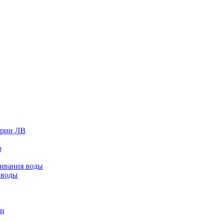
ерии ЛВ
р
живания воды
 воды
ки