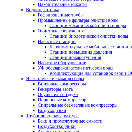
Накопительные ёмкости
Водоподготовка
Гофрированные трубы
Промышленные фильтры очистки воды
Станции механической очистки воды
Очистные сооружения
Станции биологической очистки воды
Насосные станции
Блочно-модульные мобильные станции 
Станции повышения давления
Станции пожаротушения
Насосное оборудование
УФ обеззараживатели питьевой воды
Комплектующие для установок серии 
Электрические компрессоры
Винтовые компрессоры
Генераторы азота
Осушители воздуха
Поршневые компрессоры
Спиральные безмасляные компрессоры
Воздуходувки
Трубопроводная арматура
Баки и промежуточные ёмкости
Воздухоотводчики
Задвижки клиновые