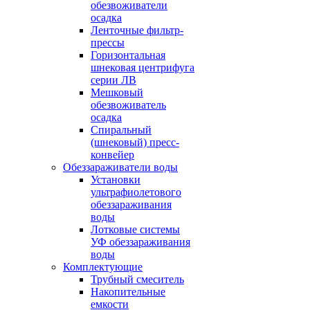
обезвоживатели
осадка
Ленточные фильтр-
прессы
Горизонтальная
шнековая центрифуга
серии ЛВ
Мешковый
обезвоживатель
осадка
Спиральный
(шнековый) пресс-
конвейер
Обеззараживатели воды
Установки
ультрафиолетового
обеззараживания
воды
Лотковые системы
УФ обеззараживания
воды
Комплектующие
Трубный смеситель
Накопительные
емкости