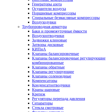
Генераторы азота
Осушители воздуха
Поршневые компрессоры
Спиральные безмасляные компрессоры
Воздуходувки
Трубопроводная арматура
Баки и промежуточные ёмкости
Воздухоотводчики
Задвижки клиновые
Затворы дисковые
КИПиА
Клапаны балансировочные
Клапаны балансировочные регулирующие
комбинированные
Клапаны обратные
Клапаны регулирующие
Клапаны соленоидные
Компенсаторы
Конденсатоотводчики
Краны шаровые
Крепеж
Регуляторы перепада давления
Сепараторы
Стекла смотровые