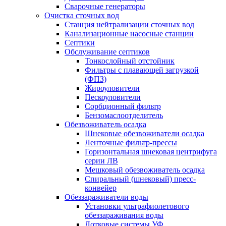
Сварочные генераторы
Очистка сточных вод
Станция нейтрализации сточных вод
Канализационные насосные станции
Септики
Обслуживание септиков
Тонкослойный отстойник
Фильтры с плавающей загрузкой
(ФПЗ)
Жироуловители
Пескоуловители
Сорбционный фильтр
Бензомаслоотделитель
Обезвоживатель осадка
Шнековые обезвоживатели осадка
Ленточные фильтр-прессы
Горизонтальная шнековая центрифуга
серии ЛВ
Мешковый обезвоживатель осадка
Спиральный (шнековый) пресс-
конвейер
Обеззараживатели воды
Установки ультрафиолетового
обеззараживания воды
Лотковые системы УФ