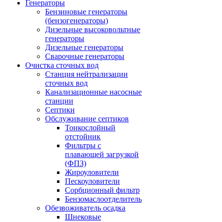
Генераторы
Бензиновые генераторы
(бензогенераторы)
Дизельные высоковольтные
генераторы
Дизельные генераторы
Сварочные генераторы
Очистка сточных вод
Станция нейтрализации
сточных вод
Канализационные насосные
станции
Септики
Обслуживание септиков
Тонкослойный
отстойник
Фильтры с
плавающей загрузкой
(ФПЗ)
Жироуловители
Пескоуловители
Сорбционный фильтр
Бензомаслоотделитель
Обезвоживатель осадка
Шнековые