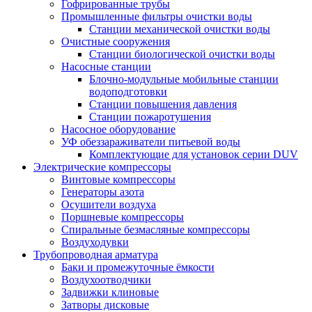
Гофрированные трубы
Промышленные фильтры очистки воды
Станции механической очистки воды
Очистные сооружения
Станции биологической очистки воды
Насосные станции
Блочно-модульные мобильные станции
водоподготовки
Станции повышения давления
Станции пожаротушения
Насосное оборудование
УФ обеззараживатели питьевой воды
Комплектующие для установок серии DUV
Электрические компрессоры
Винтовые компрессоры
Генераторы азота
Осушители воздуха
Поршневые компрессоры
Спиральные безмасляные компрессоры
Воздуходувки
Трубопроводная арматура
Баки и промежуточные ёмкости
Воздухоотводчики
Задвижки клиновые
Затворы дисковые