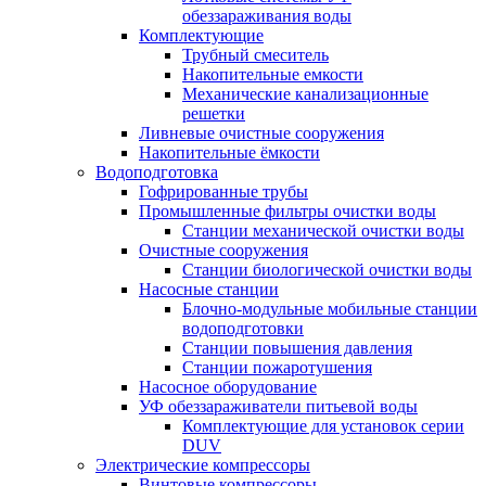
обеззараживания воды
Комплектующие
Трубный смеситель
Накопительные емкости
Механические канализационные
решетки
Ливневые очистные сооружения
Накопительные ёмкости
Водоподготовка
Гофрированные трубы
Промышленные фильтры очистки воды
Станции механической очистки воды
Очистные сооружения
Станции биологической очистки воды
Насосные станции
Блочно-модульные мобильные станции
водоподготовки
Станции повышения давления
Станции пожаротушения
Насосное оборудование
УФ обеззараживатели питьевой воды
Комплектующие для установок серии
DUV
Электрические компрессоры
Винтовые компрессоры