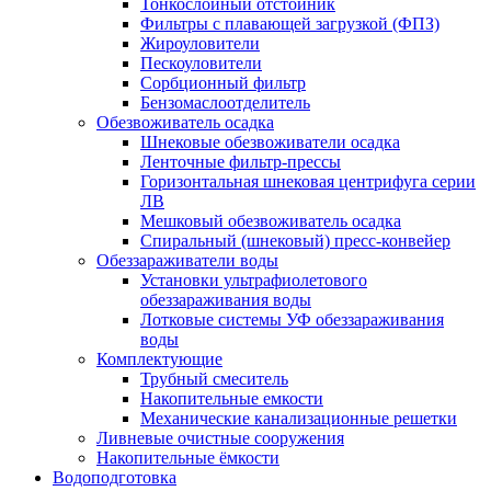
Тонкослойный отстойник
Фильтры с плавающей загрузкой (ФПЗ)
Жироуловители
Пескоуловители
Сорбционный фильтр
Бензомаслоотделитель
Обезвоживатель осадка
Шнековые обезвоживатели осадка
Ленточные фильтр-прессы
Горизонтальная шнековая центрифуга серии
ЛВ
Мешковый обезвоживатель осадка
Спиральный (шнековый) пресс-конвейер
Обеззараживатели воды
Установки ультрафиолетового
обеззараживания воды
Лотковые системы УФ обеззараживания
воды
Комплектующие
Трубный смеситель
Накопительные емкости
Механические канализационные решетки
Ливневые очистные сооружения
Накопительные ёмкости
Водоподготовка