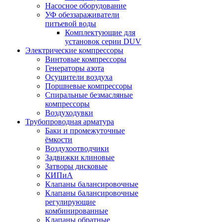
Насосное оборудование
УФ обеззараживатели
питьевой воды
Комплектующие для
установок серии DUV
Электрические компрессоры
Винтовые компрессоры
Генераторы азота
Осушители воздуха
Поршневые компрессоры
Спиральные безмасляные
компрессоры
Воздуходувки
Трубопроводная арматура
Баки и промежуточные
ёмкости
Воздухоотводчики
Задвижки клиновые
Затворы дисковые
КИПиА
Клапаны балансировочные
Клапаны балансировочные
регулирующие
комбинированные
Клапаны обратные