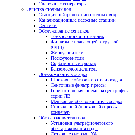
Сварочные генераторы
Очистка сточных вод
Станция нейтрализации сточных вод
Канализационные насосные станции
Септики
Обслуживание септиков
Тонкослойный отстойник
Фильтры с плавающей загрузкой
(ФПЗ)
Жироуловители
Пескоуловители
Сорбционный фильтр
Бензомаслоотделитель
Обезвоживатель осадка
Шнековые обезвоживатели осадка
Ленточные фильтр-прессы
Горизонтальная шнековая центрифуга
серии ЛВ
Мешковый обезвоживатель осадка
Спиральный (шнековый) пресс-
конвейер
Обеззараживатели воды
Установки ультрафиолетового
обеззараживания воды
Лотковые системы УФ