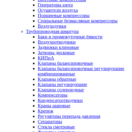
Генераторы азота
Осушители воздуха
Поршневые компрессоры
Спиральные безмасляные компрессоры
Воздуходувки
Трубопроводная арматура
Баки и промежуточные ёмкости
Воздухоотводчики
Задвижки клиновые
Затворы дисковые
КИПиА
Клапаны балансировочные
Клапаны балансировочные регулирующие
комбинированные
Клапаны обратные
Клапаны регулирующие
Клапаны соленоидные
Компенсаторы
Конденсатоотводчики
Краны шаровые
Крепеж
Регуляторы перепада давления
Сепараторы
Стекла смотровые