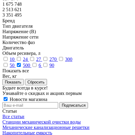
1 675 748
2 513 621
3 351 495
Бренд
Тип двигателя
Напряжение (В)
Напряжение сети
Количество фаз
Двигатель
Объем ресивера, л
10
24
27
270
300
50
500
6
90
Показать все
Вес, кг
Сбросить
Будьте всегда в курсе!
Узнавайте о скидках и акциях первым
Новости магазина
Статьи
Все статьи
Станции механической очистки воды
Механические канализационные решетки
Накопительные емкость