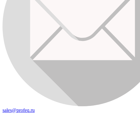
sales@profeq.ru