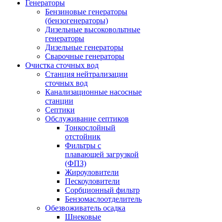
Генераторы
Бензиновые генераторы
(бензогенераторы)
Дизельные высоковольтные
генераторы
Дизельные генераторы
Сварочные генераторы
Очистка сточных вод
Станция нейтрализации
сточных вод
Канализационные насосные
станции
Септики
Обслуживание септиков
Тонкослойный
отстойник
Фильтры с
плавающей загрузкой
(ФПЗ)
Жироуловители
Пескоуловители
Сорбционный фильтр
Бензомаслоотделитель
Обезвоживатель осадка
Шнековые