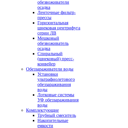
обезвоживатели
осадка
Ленточные фильтр-
прессы
Горизонтальная
шнековая центрифуга
серии ЛВ
Мешковый
обезвоживатель
осадка
Спиральный
(шнековый) пресс-
конвейер
Обеззараживатели воды
Установки
ультрафиолетового
обеззараживания
воды
Лотковые системы
УФ обеззараживания
воды
Комплектующие
Трубный смеситель
Накопительные
емкости