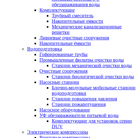
обеззараживания воды
Комплектующие
Трубный смеситель
Накопительные емкости
Механические канализационные
решетки
Ливневые очистные сооружения
Накопительные ёмкости
Водоподготовка
Гофрированные трубы
Промышленные фильтры очистки воды
Станции механической очистки воды
Очистные сооружения
Станции биологической очистки воды
Насосные станции
Блочно-модульные мобильные станции
водоподготовки
Станции повышения давления
Станции пожаротушения
Насосное оборудование
УФ обеззараживатели питьевой воды
Комплектующие для установок серии
DUV
Электрические компрессоры
Винтовые компрессоры