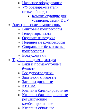
Насосное оборудование
УФ обеззараживатели
питьевой воды
Комплектующие для
установок серии DUV
Электрические компрессоры
Винтовые компрессоры
Генераторы азота
Осушители воздуха
Поршневые компрессоры
Спиральные безмасляные
компрессоры
Воздуходувки
Трубопроводная арматура
Баки и промежуточные
ёмкости
Воздухоотводчики
Задвижки клиновые
Затворы дисковые
КИПиА
Клапаны балансировочные
Клапаны балансировочные
регулирующие
комбинированные
Клапаны обратные