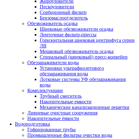
Жироуловители
Пескоуловители
Сорбционный фильтр
Бензомаслоотделитель
Обезвоживатель осадка
Шнековые обезвоживатели осадка
Ленточные фильтр-прессы
Горизонтальная шнековая центрифуга серии
ЛВ
Мешковый обезвоживатель осадка
Спиральный (шнековый) пресс-конвейер
Обеззараживатели воды
Установки ультрафиолетового
обеззараживания воды
Лотковые системы УФ обеззараживания
воды
Комплектующие
Трубный смеситель
Накопительные емкости
Механические канализационные решетки
Ливневые очистные сооружения
Накопительные ёмкости
Водоподготовка
Гофрированные трубы
Промышленные фильтры очистки воды