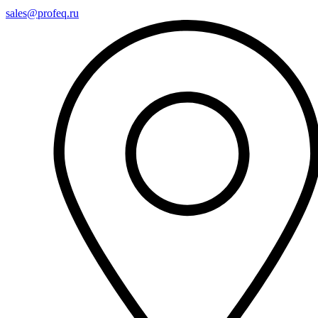
sales@profeq.ru