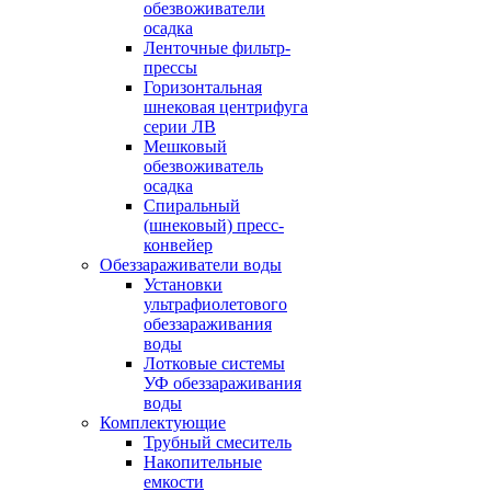
обезвоживатели
осадка
Ленточные фильтр-
прессы
Горизонтальная
шнековая центрифуга
серии ЛВ
Мешковый
обезвоживатель
осадка
Спиральный
(шнековый) пресс-
конвейер
Обеззараживатели воды
Установки
ультрафиолетового
обеззараживания
воды
Лотковые системы
УФ обеззараживания
воды
Комплектующие
Трубный смеситель
Накопительные
емкости