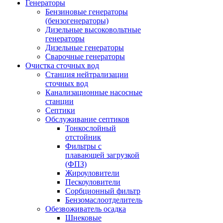
Генераторы
Бензиновые генераторы
(бензогенераторы)
Дизельные высоковольтные
генераторы
Дизельные генераторы
Сварочные генераторы
Очистка сточных вод
Станция нейтрализации
сточных вод
Канализационные насосные
станции
Септики
Обслуживание септиков
Тонкослойный
отстойник
Фильтры с
плавающей загрузкой
(ФПЗ)
Жироуловители
Пескоуловители
Сорбционный фильтр
Бензомаслоотделитель
Обезвоживатель осадка
Шнековые