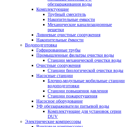
обеззараживания воды
Комплектующие
Трубный смеситель
Накопительные емкости
Механические канализационные
решетки
Ливневые очистные сооружения
Накопительные ёмкости
Водоподготовка
Гофрированные трубы
Промышленные фильтры очистки воды
Станции механической очистки воды
Очистные сооружения
Станции биологической очистки воды
Насосные станции
Блочно-модульные мобильные станции
водоподготовки
Станции повышения давления
Станции пожаротушения
Насосное оборудование
УФ обеззараживатели питьевой воды
Комплектующие для установок серии
DUV
Электрические компрессоры
Винтовые компрессоры