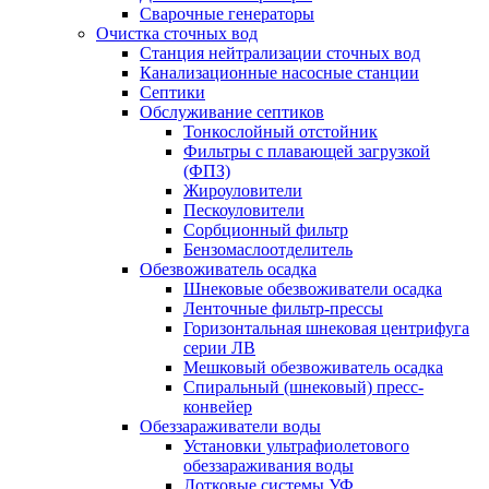
Сварочные генераторы
Очистка сточных вод
Станция нейтрализации сточных вод
Канализационные насосные станции
Септики
Обслуживание септиков
Тонкослойный отстойник
Фильтры с плавающей загрузкой
(ФПЗ)
Жироуловители
Пескоуловители
Сорбционный фильтр
Бензомаслоотделитель
Обезвоживатель осадка
Шнековые обезвоживатели осадка
Ленточные фильтр-прессы
Горизонтальная шнековая центрифуга
серии ЛВ
Мешковый обезвоживатель осадка
Спиральный (шнековый) пресс-
конвейер
Обеззараживатели воды
Установки ультрафиолетового
обеззараживания воды
Лотковые системы УФ