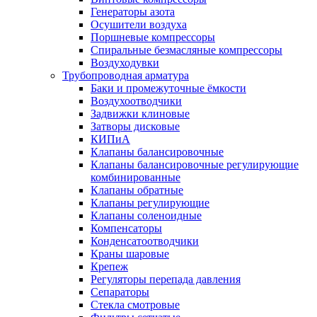
Генераторы азота
Осушители воздуха
Поршневые компрессоры
Спиральные безмасляные компрессоры
Воздуходувки
Трубопроводная арматура
Баки и промежуточные ёмкости
Воздухоотводчики
Задвижки клиновые
Затворы дисковые
КИПиА
Клапаны балансировочные
Клапаны балансировочные регулирующие
комбинированные
Клапаны обратные
Клапаны регулирующие
Клапаны соленоидные
Компенсаторы
Конденсатоотводчики
Краны шаровые
Крепеж
Регуляторы перепада давления
Сепараторы
Стекла смотровые