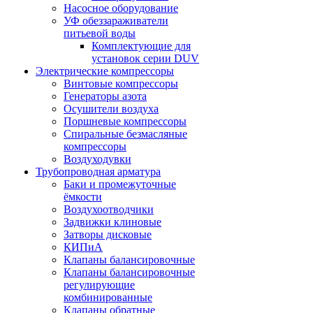
Насосное оборудование
УФ обеззараживатели
питьевой воды
Комплектующие для
установок серии DUV
Электрические компрессоры
Винтовые компрессоры
Генераторы азота
Осушители воздуха
Поршневые компрессоры
Спиральные безмасляные
компрессоры
Воздуходувки
Трубопроводная арматура
Баки и промежуточные
ёмкости
Воздухоотводчики
Задвижки клиновые
Затворы дисковые
КИПиА
Клапаны балансировочные
Клапаны балансировочные
регулирующие
комбинированные
Клапаны обратные