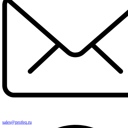
sales@profeq.ru