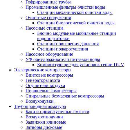
Гофрированные трубы
Промышленные фильтры очистки воды
Станции механической очистки воды
Очистные сооружения
Станции биологической очистки воды
Насосные станции
Блочно-модульные мобильные станции
водоподготовки
Станции повышения давления
Станции пожаротушения
Насосное оборудование
УФ обеззараживатели питьевой воды
Комплектующие для установок серии DUV
Электрические компрессоры
Винтовые компрессоры
Генераторы азота
Осушители воздуха
Поршневые компрессоры
Спиральные безмасляные компрессоры
Воздуходувки
Трубопроводная арматура
Баки и промежуточные ёмкости
Воздухоотводчики
Задвижки клиновые
Затворы дисковые