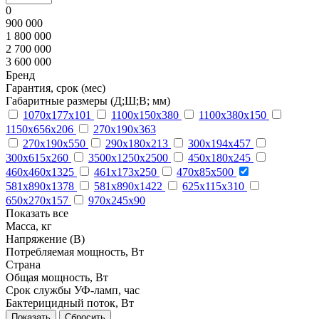
0
900 000
1 800 000
2 700 000
3 600 000
Бренд
Гарантия, срок (мес)
Габаритные размеры (Д;Ш;В; мм)
1070х177х101
1100х150х380
1100х380х150
1150х656х206
270х190х363
270х190х550
290х180х213
300х194х457
300х615х260
3500х1250х2500
450х180х245
460х460х1325
461х173х250
470х85х500
581х890х1378
581х890х1422
625х115х310
650х270х157
970х245х90
Показать все
Масса, кг
Напряжение (В)
Потребляемая мощность, Вт
Страна
Общая мощность, Вт
Срок службы УФ-ламп, час
Бактерицидный поток, Вт
Сбросить