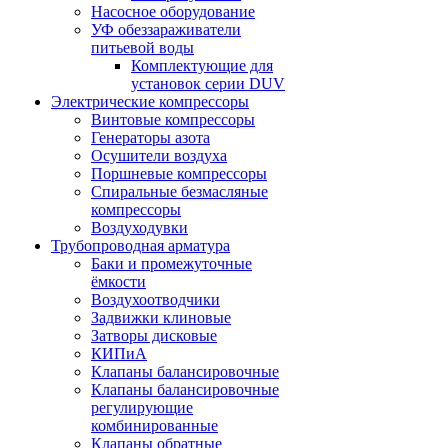
Насосное оборудование
УФ обеззараживатели
питьевой воды
Комплектующие для
установок серии DUV
Электрические компрессоры
Винтовые компрессоры
Генераторы азота
Осушители воздуха
Поршневые компрессоры
Спиральные безмасляные
компрессоры
Воздуходувки
Трубопроводная арматура
Баки и промежуточные
ёмкости
Воздухоотводчики
Задвижки клиновые
Затворы дисковые
КИПиА
Клапаны балансировочные
Клапаны балансировочные
регулирующие
комбинированные
Клапаны обратные