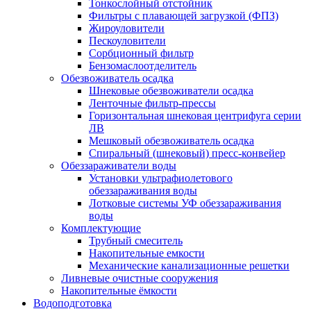
Тонкослойный отстойник
Фильтры с плавающей загрузкой (ФПЗ)
Жироуловители
Пескоуловители
Сорбционный фильтр
Бензомаслоотделитель
Обезвоживатель осадка
Шнековые обезвоживатели осадка
Ленточные фильтр-прессы
Горизонтальная шнековая центрифуга серии
ЛВ
Мешковый обезвоживатель осадка
Спиральный (шнековый) пресс-конвейер
Обеззараживатели воды
Установки ультрафиолетового
обеззараживания воды
Лотковые системы УФ обеззараживания
воды
Комплектующие
Трубный смеситель
Накопительные емкости
Механические канализационные решетки
Ливневые очистные сооружения
Накопительные ёмкости
Водоподготовка