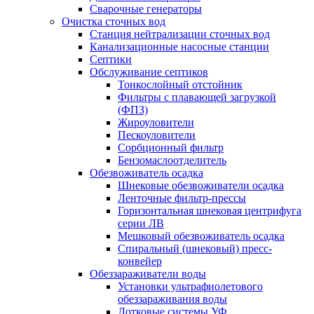
Сварочные генераторы
Очистка сточных вод
Станция нейтрализации сточных вод
Канализационные насосные станции
Септики
Обслуживание септиков
Тонкослойный отстойник
Фильтры с плавающей загрузкой
(ФПЗ)
Жироуловители
Пескоуловители
Сорбционный фильтр
Бензомаслоотделитель
Обезвоживатель осадка
Шнековые обезвоживатели осадка
Ленточные фильтр-прессы
Горизонтальная шнековая центрифуга
серии ЛВ
Мешковый обезвоживатель осадка
Спиральный (шнековый) пресс-
конвейер
Обеззараживатели воды
Установки ультрафиолетового
обеззараживания воды
Лотковые системы УФ