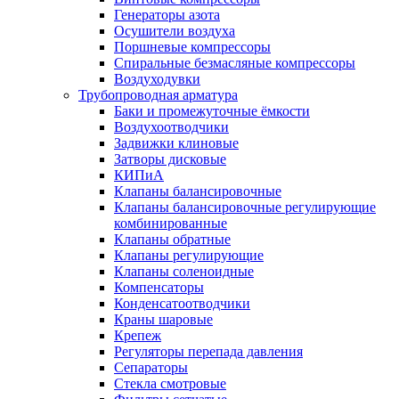
Генераторы азота
Осушители воздуха
Поршневые компрессоры
Спиральные безмасляные компрессоры
Воздуходувки
Трубопроводная арматура
Баки и промежуточные ёмкости
Воздухоотводчики
Задвижки клиновые
Затворы дисковые
КИПиА
Клапаны балансировочные
Клапаны балансировочные регулирующие
комбинированные
Клапаны обратные
Клапаны регулирующие
Клапаны соленоидные
Компенсаторы
Конденсатоотводчики
Краны шаровые
Крепеж
Регуляторы перепада давления
Сепараторы
Стекла смотровые