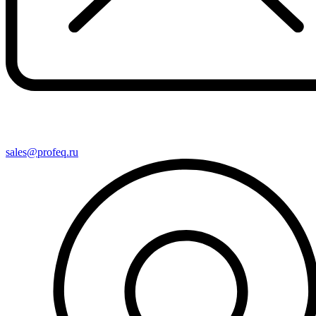
sales@profeq.ru