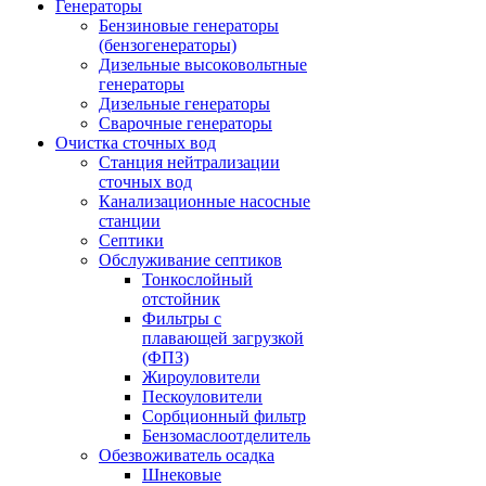
Генераторы
Бензиновые генераторы
(бензогенераторы)
Дизельные высоковольтные
генераторы
Дизельные генераторы
Сварочные генераторы
Очистка сточных вод
Станция нейтрализации
сточных вод
Канализационные насосные
станции
Септики
Обслуживание септиков
Тонкослойный
отстойник
Фильтры с
плавающей загрузкой
(ФПЗ)
Жироуловители
Пескоуловители
Сорбционный фильтр
Бензомаслоотделитель
Обезвоживатель осадка
Шнековые