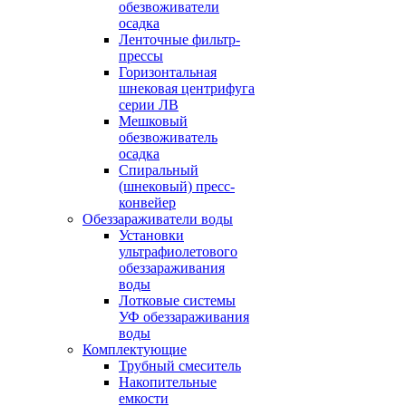
обезвоживатели
осадка
Ленточные фильтр-
прессы
Горизонтальная
шнековая центрифуга
серии ЛВ
Мешковый
обезвоживатель
осадка
Спиральный
(шнековый) пресс-
конвейер
Обеззараживатели воды
Установки
ультрафиолетового
обеззараживания
воды
Лотковые системы
УФ обеззараживания
воды
Комплектующие
Трубный смеситель
Накопительные
емкости