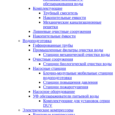
обеззараживания воды
Комплектующие
Трубный смеситель
Накопительные емкости
Механические канализационные
решетки
Ливневые очистные сооружения
Накопительные ёмкости
Водоподготовка
Гофрированные трубы
Промышленные фильтры очистки воды
Станции механической очистки воды
Очистные сооружения
Станции биологической очистки воды
Насосные станции
Блочно-модульные мобильные станции
водоподготовки
Станции повышения давления
Станции пожаротушения
Насосное оборудование
УФ обеззараживатели питьевой воды
Комплектующие для установок серии
DUV
Электрические компрессоры
Винтовые компрессоры