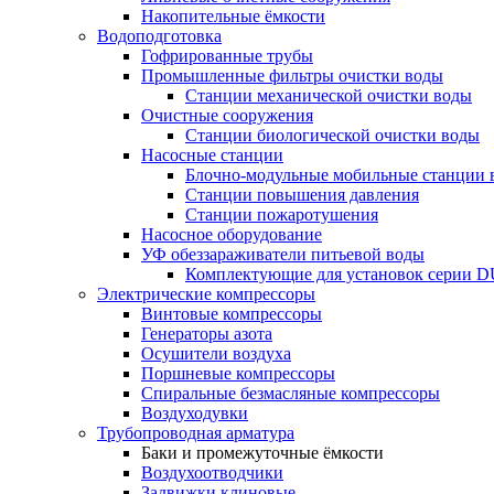
Накопительные ёмкости
Водоподготовка
Гофрированные трубы
Промышленные фильтры очистки воды
Станции механической очистки воды
Очистные сооружения
Станции биологической очистки воды
Насосные станции
Блочно-модульные мобильные станции 
Станции повышения давления
Станции пожаротушения
Насосное оборудование
УФ обеззараживатели питьевой воды
Комплектующие для установок серии 
Электрические компрессоры
Винтовые компрессоры
Генераторы азота
Осушители воздуха
Поршневые компрессоры
Спиральные безмасляные компрессоры
Воздуходувки
Трубопроводная арматура
Баки и промежуточные ёмкости
Воздухоотводчики
Задвижки клиновые