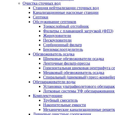
Очистка сточных вод
Станция нейтрализации сточных вод
Канализационные насосные станции
Септики
Обслуживание септиков
Тонкослойный отстойник
Фильтры с плавающей загрузкой (ФПЗ)
Жироуловители
Пескоуловители
Сорбционный фильтр
Бензомаслоотделитель
Обезвоживатель осадка
Шнековые обезвоживатели осадка
Ленточные фильтр-прессы
Горизонтальная шнековая центрифуга с
Мешковый обезвоживатель осадка
Спиральный (шнековый) пресс-конвейе
Обеззараживатели воды
Установки ультрафиолетового обеззара
Лотковые системы УФ обеззараживания
Комплектующие
Трубный смеситель
Накопительные емкости
Механические канализационные решет
Ливневые очистные сооружения