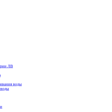
ерии ЛВ
р
живания воды
 воды
ки