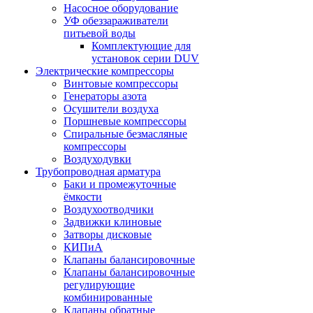
Насосное оборудование
УФ обеззараживатели
питьевой воды
Комплектующие для
установок серии DUV
Электрические компрессоры
Винтовые компрессоры
Генераторы азота
Осушители воздуха
Поршневые компрессоры
Спиральные безмасляные
компрессоры
Воздуходувки
Трубопроводная арматура
Баки и промежуточные
ёмкости
Воздухоотводчики
Задвижки клиновые
Затворы дисковые
КИПиА
Клапаны балансировочные
Клапаны балансировочные
регулирующие
комбинированные
Клапаны обратные