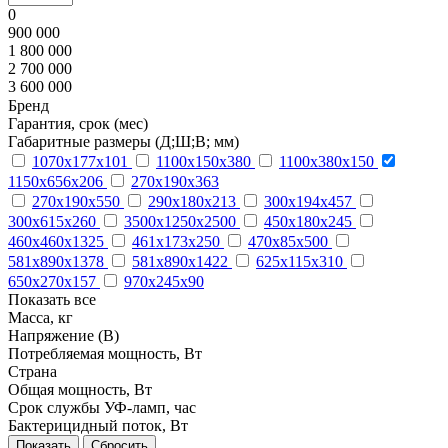
0
900 000
1 800 000
2 700 000
3 600 000
Бренд
Гарантия, срок (мес)
Габаритные размеры (Д;Ш;В; мм)
1070х177х101
1100х150х380
1100х380х150
1150х656х206
270х190х363
270х190х550
290х180х213
300х194х457
300х615х260
3500х1250х2500
450х180х245
460х460х1325
461х173х250
470х85х500
581х890х1378
581х890х1422
625х115х310
650х270х157
970х245х90
Показать все
Масса, кг
Напряжение (В)
Потребляемая мощность, Вт
Страна
Общая мощность, Вт
Срок службы УФ-ламп, час
Бактерицидный поток, Вт
Сбросить