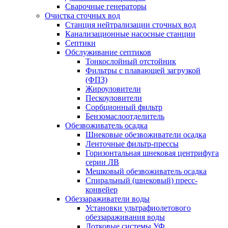
Сварочные генераторы
Очистка сточных вод
Станция нейтрализации сточных вод
Канализационные насосные станции
Септики
Обслуживание септиков
Тонкослойный отстойник
Фильтры с плавающей загрузкой
(ФПЗ)
Жироуловители
Пескоуловители
Сорбционный фильтр
Бензомаслоотделитель
Обезвоживатель осадка
Шнековые обезвоживатели осадка
Ленточные фильтр-прессы
Горизонтальная шнековая центрифуга
серии ЛВ
Мешковый обезвоживатель осадка
Спиральный (шнековый) пресс-
конвейер
Обеззараживатели воды
Установки ультрафиолетового
обеззараживания воды
Лотковые системы УФ