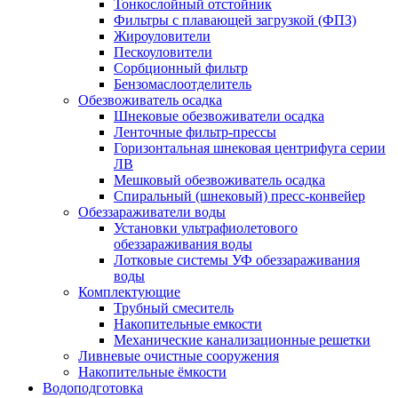
Тонкослойный отстойник
Фильтры с плавающей загрузкой (ФПЗ)
Жироуловители
Пескоуловители
Сорбционный фильтр
Бензомаслоотделитель
Обезвоживатель осадка
Шнековые обезвоживатели осадка
Ленточные фильтр-прессы
Горизонтальная шнековая центрифуга серии
ЛВ
Мешковый обезвоживатель осадка
Спиральный (шнековый) пресс-конвейер
Обеззараживатели воды
Установки ультрафиолетового
обеззараживания воды
Лотковые системы УФ обеззараживания
воды
Комплектующие
Трубный смеситель
Накопительные емкости
Механические канализационные решетки
Ливневые очистные сооружения
Накопительные ёмкости
Водоподготовка