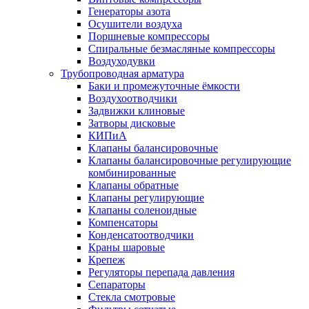
Генераторы азота
Осушители воздуха
Поршневые компрессоры
Спиральные безмасляные компрессоры
Воздуходувки
Трубопроводная арматура
Баки и промежуточные ёмкости
Воздухоотводчики
Задвижки клиновые
Затворы дисковые
КИПиА
Клапаны балансировочные
Клапаны балансировочные регулирующие
комбинированные
Клапаны обратные
Клапаны регулирующие
Клапаны соленоидные
Компенсаторы
Конденсатоотводчики
Краны шаровые
Крепеж
Регуляторы перепада давления
Сепараторы
Стекла смотровые