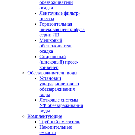
обезвоживатели
осадка
Ленточные фильтр-
прессы
Горизонтальная
шнековая центрифуга
серии ЛВ
Мешковый
обезвоживатель
осадка
Спиральный
(шнековый) пресс-
конвейер
Обеззараживатели воды
Установки
ультрафиолетового
обеззараживания
воды
Лотковые системы
УФ обеззараживания
воды
Комплектующие
Трубный смеситель
Накопительные
емкости