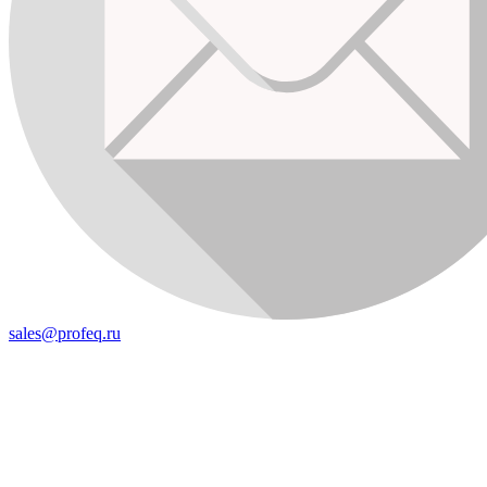
sales@profeq.ru