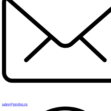
sales@profeq.ru