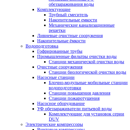
обеззараживания воды
Комплектующие
Трубный смеситель
Накопительные емкости
Механические канализационные
решетки
Ливневые очистные сооружения
Накопительные ёмкости
Водоподготовка
Гофрированные трубы
Промышленные фильтры очистки воды
Станции механической очистки воды
Очистные сооружения
Станции биологической очистки воды
Насосные станции
Блочно-модульные мобильные станции
водоподготовки
Станции повышения давления
Станции пожаротушения
Насосное оборудование
УФ обеззараживатели питьевой воды
Комплектующие для установок серии
DUV
Электрические компрессоры
Винтовые компрессоры