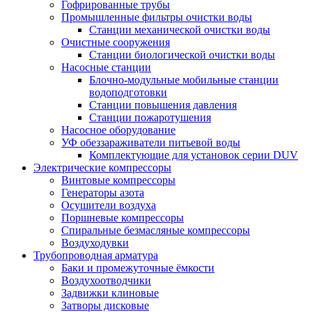
Гофрированные трубы
Промышленные фильтры очистки воды
Станции механической очистки воды
Очистные сооружения
Станции биологической очистки воды
Насосные станции
Блочно-модульные мобильные станции
водоподготовки
Станции повышения давления
Станции пожаротушения
Насосное оборудование
УФ обеззараживатели питьевой воды
Комплектующие для установок серии DUV
Электрические компрессоры
Винтовые компрессоры
Генераторы азота
Осушители воздуха
Поршневые компрессоры
Спиральные безмасляные компрессоры
Воздуходувки
Трубопроводная арматура
Баки и промежуточные ёмкости
Воздухоотводчики
Задвижки клиновые
Затворы дисковые