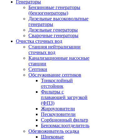
Генераторы
Бензиновые генераторы
(бензогенераторы)
Дизельные высоковольтные
генераторы
Дизельные генераторы
Сварочные генераторы
Очистка сточных вод
Станция нейтрализации
сточных вод
Канализационные насосные
станции
Септики
Обслуживание септиков
Тонкослойный
отстойник
Фильтры с
плавающей загрузкой
(ФПЗ)
Жироуловители
Пескоуловители
Сорбционный фильтр
Бензомаслоотделитель
Обезвоживатель осадка
Шнековые