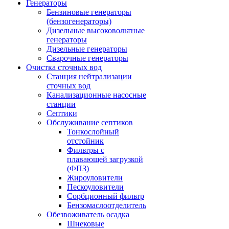
Генераторы
Бензиновые генераторы
(бензогенераторы)
Дизельные высоковольтные
генераторы
Дизельные генераторы
Сварочные генераторы
Очистка сточных вод
Станция нейтрализации
сточных вод
Канализационные насосные
станции
Септики
Обслуживание септиков
Тонкослойный
отстойник
Фильтры с
плавающей загрузкой
(ФПЗ)
Жироуловители
Пескоуловители
Сорбционный фильтр
Бензомаслоотделитель
Обезвоживатель осадка
Шнековые