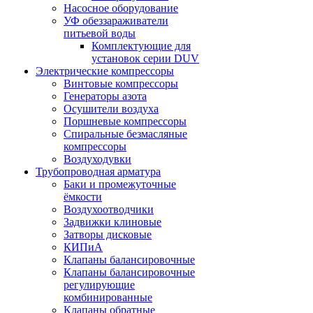
Насосное оборудование
УФ обеззараживатели
питьевой воды
Комплектующие для
установок серии DUV
Электрические компрессоры
Винтовые компрессоры
Генераторы азота
Осушители воздуха
Поршневые компрессоры
Спиральные безмасляные
компрессоры
Воздуходувки
Трубопроводная арматура
Баки и промежуточные
ёмкости
Воздухоотводчики
Задвижки клиновые
Затворы дисковые
КИПиА
Клапаны балансировочные
Клапаны балансировочные
регулирующие
комбинированные
Клапаны обратные