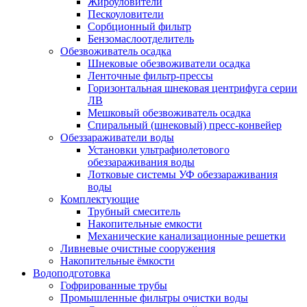
Жироуловители
Пескоуловители
Сорбционный фильтр
Бензомаслоотделитель
Обезвоживатель осадка
Шнековые обезвоживатели осадка
Ленточные фильтр-прессы
Горизонтальная шнековая центрифуга серии
ЛВ
Мешковый обезвоживатель осадка
Спиральный (шнековый) пресс-конвейер
Обеззараживатели воды
Установки ультрафиолетового
обеззараживания воды
Лотковые системы УФ обеззараживания
воды
Комплектующие
Трубный смеситель
Накопительные емкости
Механические канализационные решетки
Ливневые очистные сооружения
Накопительные ёмкости
Водоподготовка
Гофрированные трубы
Промышленные фильтры очистки воды