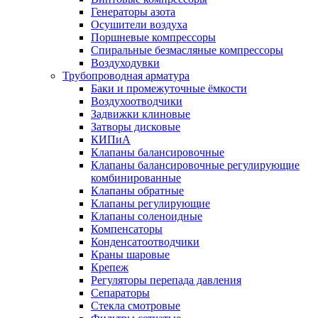
Генераторы азота
Осушители воздуха
Поршневые компрессоры
Спиральные безмасляные компрессоры
Воздуходувки
Трубопроводная арматура
Баки и промежуточные ёмкости
Воздухоотводчики
Задвижки клиновые
Затворы дисковые
КИПиА
Клапаны балансировочные
Клапаны балансировочные регулирующие
комбинированные
Клапаны обратные
Клапаны регулирующие
Клапаны соленоидные
Компенсаторы
Конденсатоотводчики
Краны шаровые
Крепеж
Регуляторы перепада давления
Сепараторы
Стекла смотровые