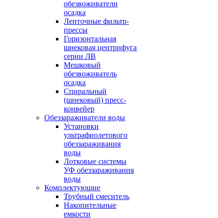
обезвоживатели
осадка
Ленточные фильтр-
прессы
Горизонтальная
шнековая центрифуга
серии ЛВ
Мешковый
обезвоживатель
осадка
Спиральный
(шнековый) пресс-
конвейер
Обеззараживатели воды
Установки
ультрафиолетового
обеззараживания
воды
Лотковые системы
УФ обеззараживания
воды
Комплектующие
Трубный смеситель
Накопительные
емкости