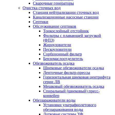
Сварочные генераторы
Очистка сточных вод
Станция нейтрализации сточных вод
Канализационные насосные станции
Септики
Обслуживание септиков
Тонкослойный отстойник
Фильтры с плавающей загрузкой
(ФПЗ)
Жироуловители
Пескоуловители
Сорбционный фильтр
Бензомаслоотделитель
Обезвоживатель осадка
Шнековые обезвоживатели осадка
Ленточные фильтр-прессы
Горизонтальная шнековая центрифуга
серии ЛВ
Мешковый обезвоживатель осадка
Спиральный (шнековый) пресс-
конвейер
Обеззараживатели воды
Установки ультрафиолетового
обеззараживания воды
Лотковые системы УФ