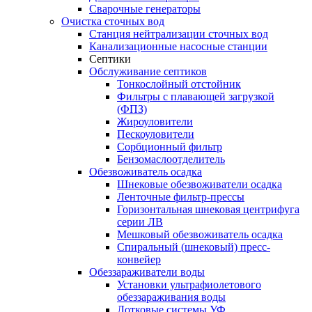
Сварочные генераторы
Очистка сточных вод
Станция нейтрализации сточных вод
Канализационные насосные станции
Септики
Обслуживание септиков
Тонкослойный отстойник
Фильтры с плавающей загрузкой
(ФПЗ)
Жироуловители
Пескоуловители
Сорбционный фильтр
Бензомаслоотделитель
Обезвоживатель осадка
Шнековые обезвоживатели осадка
Ленточные фильтр-прессы
Горизонтальная шнековая центрифуга
серии ЛВ
Мешковый обезвоживатель осадка
Спиральный (шнековый) пресс-
конвейер
Обеззараживатели воды
Установки ультрафиолетового
обеззараживания воды
Лотковые системы УФ