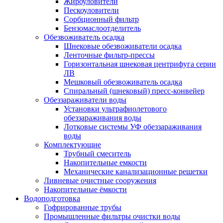
Жироуловители
Пескоуловители
Сорбционный фильтр
Бензомаслоотделитель
Обезвоживатель осадка
Шнековые обезвоживатели осадка
Ленточные фильтр-прессы
Горизонтальная шнековая центрифуга серии
ЛВ
Мешковый обезвоживатель осадка
Спиральный (шнековый) пресс-конвейер
Обеззараживатели воды
Установки ультрафиолетового
обеззараживания воды
Лотковые системы УФ обеззараживания
воды
Комплектующие
Трубный смеситель
Накопительные емкости
Механические канализационные решетки
Ливневые очистные сооружения
Накопительные ёмкости
Водоподготовка
Гофрированные трубы
Промышленные фильтры очистки воды