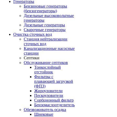
Генераторы
Бензиновые генераторы
(бензогенераторы)
Дизельные высоковольтные
генераторы
Дизельные генераторы
Сварочные генераторы
Очистка сточных вод
Станция нейтрализации
сточных вод
Канализационные насосные
станции
Септики
Обслуживание септиков
Тонкослойный
отстойник
Фильтры с
плавающей загрузкой
(ФПЗ)
Жироуловители
Пескоуловители
Сорбционный фильтр
Бензомаслоотделитель
Обезвоживатель осадка
Шнековые