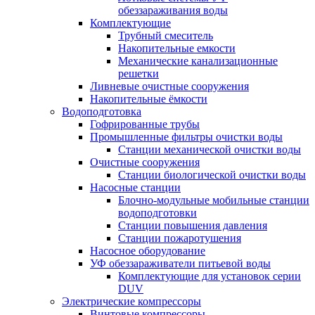
обеззараживания воды
Комплектующие
Трубный смеситель
Накопительные емкости
Механические канализационные
решетки
Ливневые очистные сооружения
Накопительные ёмкости
Водоподготовка
Гофрированные трубы
Промышленные фильтры очистки воды
Станции механической очистки воды
Очистные сооружения
Станции биологической очистки воды
Насосные станции
Блочно-модульные мобильные станции
водоподготовки
Станции повышения давления
Станции пожаротушения
Насосное оборудование
УФ обеззараживатели питьевой воды
Комплектующие для установок серии
DUV
Электрические компрессоры
Винтовые компрессоры