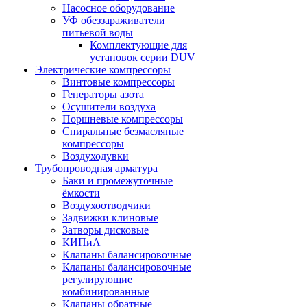
Насосное оборудование
УФ обеззараживатели
питьевой воды
Комплектующие для
установок серии DUV
Электрические компрессоры
Винтовые компрессоры
Генераторы азота
Осушители воздуха
Поршневые компрессоры
Спиральные безмасляные
компрессоры
Воздуходувки
Трубопроводная арматура
Баки и промежуточные
ёмкости
Воздухоотводчики
Задвижки клиновые
Затворы дисковые
КИПиА
Клапаны балансировочные
Клапаны балансировочные
регулирующие
комбинированные
Клапаны обратные