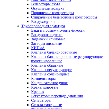
Генераторы азота
Осушители воздуха
Поршневые компрессоры
Спиральные безмасляные компрессоры
Воздуходувки
Трубопроводная арматура
Баки и промежуточные ёмкости
Воздухоотводчики
Задвижки клиновые
Затворы дисковые
КИПиА
Клапаны балансировочные
Клапаны балансировочные регулирующие
комбинированные
Клапаны обратные
Клапаны регулирующие
Клапаны соленоидные
Компенсаторы
Конденсатоотводчики
Краны шаровые
Крепеж
Регуляторы перепада давления
Сепараторы
Стекла смотровые