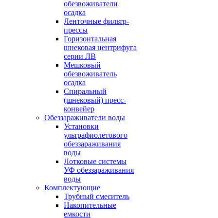
обезвоживатели
осадка
Ленточные фильтр-
прессы
Горизонтальная
шнековая центрифуга
серии ЛВ
Мешковый
обезвоживатель
осадка
Спиральный
(шнековый) пресс-
конвейер
Обеззараживатели воды
Установки
ультрафиолетового
обеззараживания
воды
Лотковые системы
УФ обеззараживания
воды
Комплектующие
Трубный смеситель
Накопительные
емкости