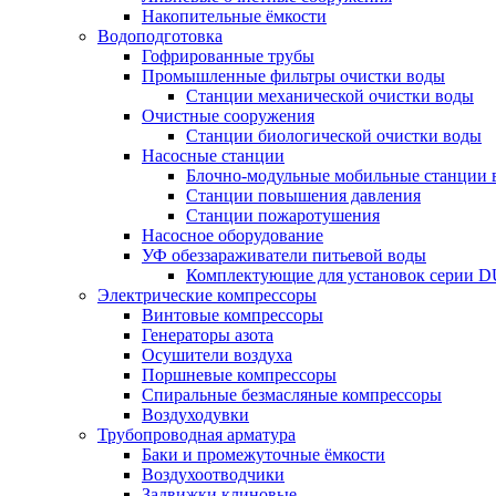
Накопительные ёмкости
Водоподготовка
Гофрированные трубы
Промышленные фильтры очистки воды
Станции механической очистки воды
Очистные сооружения
Станции биологической очистки воды
Насосные станции
Блочно-модульные мобильные станции 
Станции повышения давления
Станции пожаротушения
Насосное оборудование
УФ обеззараживатели питьевой воды
Комплектующие для установок серии 
Электрические компрессоры
Винтовые компрессоры
Генераторы азота
Осушители воздуха
Поршневые компрессоры
Спиральные безмасляные компрессоры
Воздуходувки
Трубопроводная арматура
Баки и промежуточные ёмкости
Воздухоотводчики
Задвижки клиновые