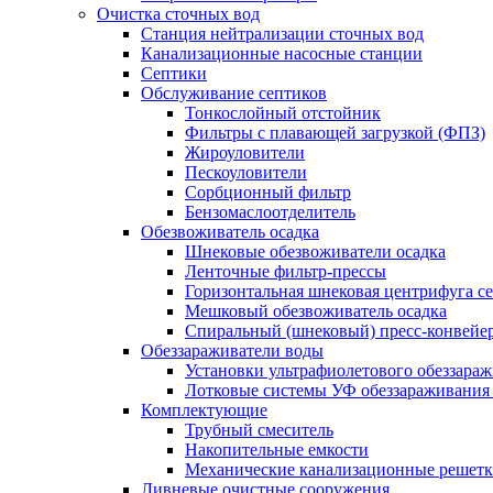
Очистка сточных вод
Станция нейтрализации сточных вод
Канализационные насосные станции
Септики
Обслуживание септиков
Тонкослойный отстойник
Фильтры с плавающей загрузкой (ФПЗ)
Жироуловители
Пескоуловители
Сорбционный фильтр
Бензомаслоотделитель
Обезвоживатель осадка
Шнековые обезвоживатели осадка
Ленточные фильтр-прессы
Горизонтальная шнековая центрифуга с
Мешковый обезвоживатель осадка
Спиральный (шнековый) пресс-конвейе
Обеззараживатели воды
Установки ультрафиолетового обеззара
Лотковые системы УФ обеззараживания
Комплектующие
Трубный смеситель
Накопительные емкости
Механические канализационные решет
Ливневые очистные сооружения