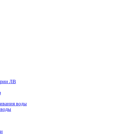
ерии ЛВ
р
живания воды
 воды
ки