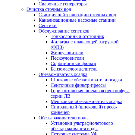
Сварочные генераторы
Очистка сточных вод
Станция нейтрализации сточных вод
Канализационные насосные станции
Септики
Обслуживание септиков
Тонкослойный отстойник
Фильтры с плавающей загрузкой
(ФПЗ)
Жироуловители
Пескоуловители
Сорбционный фильтр
Бензомаслоотделитель
Обезвоживатель осадка
Шнековые обезвоживатели осадка
Ленточные фильтр-прессы
Горизонтальная шнековая центрифуга
серии ЛВ
Мешковый обезвоживатель осадка
Спиральный (шнековый) пресс-
конвейер
Обеззараживатели воды
Установки ультрафиолетового
обеззараживания воды
Лотковые системы УФ