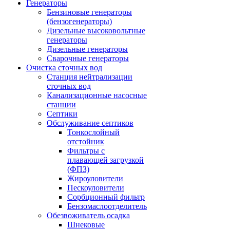
Генераторы
Бензиновые генераторы
(бензогенераторы)
Дизельные высоковольтные
генераторы
Дизельные генераторы
Сварочные генераторы
Очистка сточных вод
Станция нейтрализации
сточных вод
Канализационные насосные
станции
Септики
Обслуживание септиков
Тонкослойный
отстойник
Фильтры с
плавающей загрузкой
(ФПЗ)
Жироуловители
Пескоуловители
Сорбционный фильтр
Бензомаслоотделитель
Обезвоживатель осадка
Шнековые