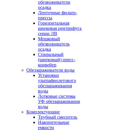
обезвоживатели
осадка
Ленточные фильтр-
прессы
Горизонтальная
шнековая центрифуга
серии ЛВ
Мешковый
обезвоживатель
осадка
Спиральный
(шнековый) пресс-
конвейер
Обеззараживатели воды
Установки
ультрафиолетового
обеззараживания
воды
Лотковые системы
УФ обеззараживания
воды
Комплектующие
Трубный смеситель
Накопительные
емкости