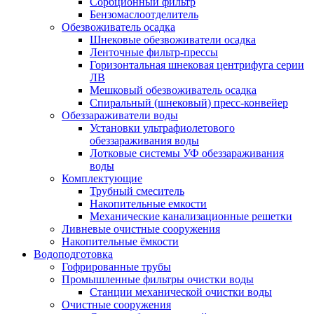
Сорбционный фильтр
Бензомаслоотделитель
Обезвоживатель осадка
Шнековые обезвоживатели осадка
Ленточные фильтр-прессы
Горизонтальная шнековая центрифуга серии
ЛВ
Мешковый обезвоживатель осадка
Спиральный (шнековый) пресс-конвейер
Обеззараживатели воды
Установки ультрафиолетового
обеззараживания воды
Лотковые системы УФ обеззараживания
воды
Комплектующие
Трубный смеситель
Накопительные емкости
Механические канализационные решетки
Ливневые очистные сооружения
Накопительные ёмкости
Водоподготовка
Гофрированные трубы
Промышленные фильтры очистки воды
Станции механической очистки воды
Очистные сооружения