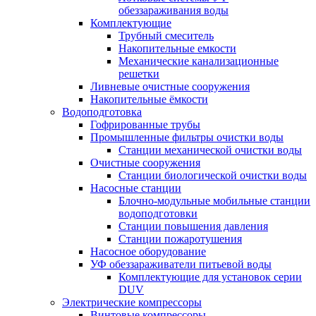
обеззараживания воды
Комплектующие
Трубный смеситель
Накопительные емкости
Механические канализационные
решетки
Ливневые очистные сооружения
Накопительные ёмкости
Водоподготовка
Гофрированные трубы
Промышленные фильтры очистки воды
Станции механической очистки воды
Очистные сооружения
Станции биологической очистки воды
Насосные станции
Блочно-модульные мобильные станции
водоподготовки
Станции повышения давления
Станции пожаротушения
Насосное оборудование
УФ обеззараживатели питьевой воды
Комплектующие для установок серии
DUV
Электрические компрессоры
Винтовые компрессоры