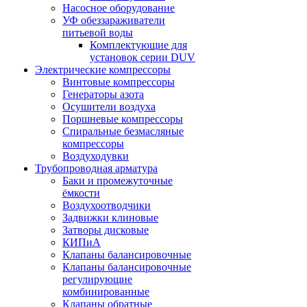
Насосное оборудование
УФ обеззараживатели
питьевой воды
Комплектующие для
установок серии DUV
Электрические компрессоры
Винтовые компрессоры
Генераторы азота
Осушители воздуха
Поршневые компрессоры
Спиральные безмасляные
компрессоры
Воздуходувки
Трубопроводная арматура
Баки и промежуточные
ёмкости
Воздухоотводчики
Задвижки клиновые
Затворы дисковые
КИПиА
Клапаны балансировочные
Клапаны балансировочные
регулирующие
комбинированные
Клапаны обратные