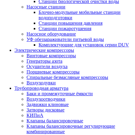
Станции биологической очистки воды
Насосные станции
Блочно-модульные мобильные станции
водоподготовки
Станции повышения давления
Станции пожаротушения
Насосное оборудование
УФ обеззараживатели питьевой воды
Комплектующие для установок серии DUV
Электрические компрессоры
Винтовые компрессоры
Генераторы азота
Осушители воздуха
Поршневые компрессоры
Спиральные безмасляные компрессоры
Воздуходувки
Трубопроводная арматура
Баки и промежуточные ёмкости
Воздухоотводчики
Задвижки клиновые
Затворы дисковые
КИПиА
Клапаны балансировочные
Клапаны балансировочные регулирующие
комбинированные