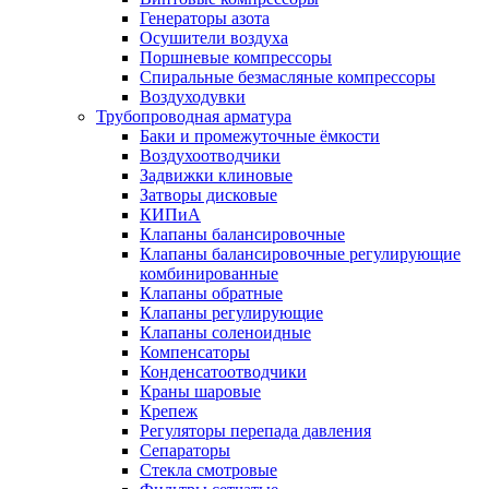
Генераторы азота
Осушители воздуха
Поршневые компрессоры
Спиральные безмасляные компрессоры
Воздуходувки
Трубопроводная арматура
Баки и промежуточные ёмкости
Воздухоотводчики
Задвижки клиновые
Затворы дисковые
КИПиА
Клапаны балансировочные
Клапаны балансировочные регулирующие
комбинированные
Клапаны обратные
Клапаны регулирующие
Клапаны соленоидные
Компенсаторы
Конденсатоотводчики
Краны шаровые
Крепеж
Регуляторы перепада давления
Сепараторы
Стекла смотровые