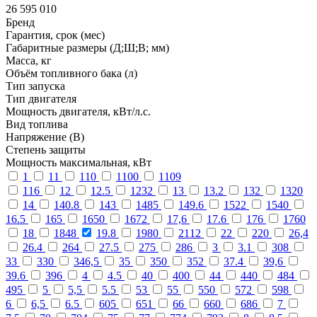
26 595 010
Бренд
Гарантия, срок (мес)
Габаритные размеры (Д;Ш;В; мм)
Масса, кг
Объём топливного бака (л)
Тип запуска
Тип двигателя
Мощность двигателя, кВт/л.с.
Вид топлива
Напряжение (В)
Степень защиты
Мощность максимальная, кВт
1
11
110
1100
1109
116
12
12.5
1232
13
13.2
132
1320
14
140.8
143
1485
149.6
1522
1540
16.5
165
1650
1672
17,6
17.6
176
1760
18
1848
19.8
1980
2112
22
220
26,4
26.4
264
27.5
275
286
3
3.1
308
33
330
346,5
35
350
352
37.4
39,6
39.6
396
4
4.5
40
400
44
440
484
495
5
5,5
5.5
53
55
550
572
598
6
6,5
6.5
605
651
66
660
686
7