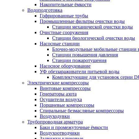
Накопительные ёмкости
Водоподготовка
Гофрированные трубы
Промышленные фильтры очистки воды
Станции механической очистки воды
Очистные сооружения
Станции биологической очистки воды
Насосные станции
Блочно-модульные мобильные станции 
Станции повышения давления
Станции пожаротушения
Насосное оборудование
УФ обеззараживатели питьевой воды
Комплектующие для установок серии 
Электрические компрессоры
Винтовые компрессоры
Генераторы азота
Осушители воздуха
Поршневые компрессоры
Спиральные безмасляные компрессоры
Воздуходувки
Трубопроводная арматура
Баки и промежуточные ёмкости
Воздухоотводчики
Задвижки клиновые