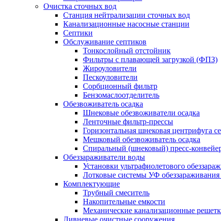
Очистка сточных вод
Станция нейтрализации сточных вод
Канализационные насосные станции
Септики
Обслуживание септиков
Тонкослойный отстойник
Фильтры с плавающей загрузкой (ФПЗ)
Жироуловители
Пескоуловители
Сорбционный фильтр
Бензомаслоотделитель
Обезвоживатель осадка
Шнековые обезвоживатели осадка
Ленточные фильтр-прессы
Горизонтальная шнековая центрифуга с
Мешковый обезвоживатель осадка
Спиральный (шнековый) пресс-конвейе
Обеззараживатели воды
Установки ультрафиолетового обеззара
Лотковые системы УФ обеззараживания
Комплектующие
Трубный смеситель
Накопительные емкости
Механические канализационные решет
Ливневые очистные сооружения