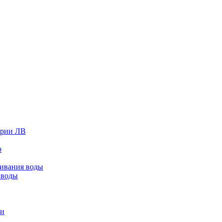
ерии ЛВ
р
живания воды
 воды
ки