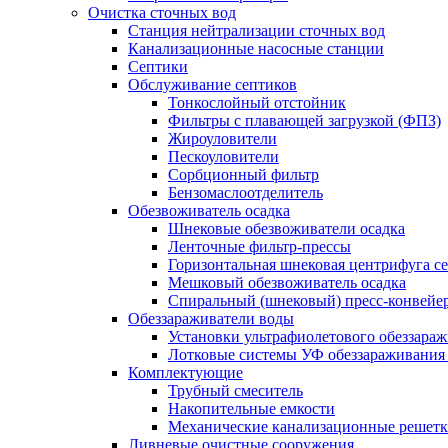
Очистка сточных вод
Станция нейтрализации сточных вод
Канализационные насосные станции
Септики
Обслуживание септиков
Тонкослойный отстойник
Фильтры с плавающей загрузкой (ФПЗ)
Жироуловители
Пескоуловители
Сорбционный фильтр
Бензомаслоотделитель
Обезвоживатель осадка
Шнековые обезвоживатели осадка
Ленточные фильтр-прессы
Горизонтальная шнековая центрифуга с
Мешковый обезвоживатель осадка
Спиральный (шнековый) пресс-конвейе
Обеззараживатели воды
Установки ультрафиолетового обеззара
Лотковые системы УФ обеззараживания
Комплектующие
Трубный смеситель
Накопительные емкости
Механические канализационные решет
Ливневые очистные сооружения