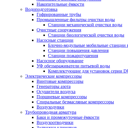
Накопительные ёмкости
Водоподготовка
Гофрированные трубы
Промышленные фильтры очистки воды
Станции механической очистки воды
Очистные сооружения
Станции биологической очистки воды
Насосные станции
Блочно-модульные мобильные станции 
Станции повышения давления
Станции пожаротушения
Насосное оборудование
УФ обеззараживатели питьевой воды
Комплектующие для установок серии 
Электрические компрессоры
Винтовые компрессоры
Генераторы азота
Осушители воздуха
Поршневые компрессоры
Спиральные безмасляные компрессоры
Воздуходувки
Трубопроводная арматура
Баки и промежуточные ёмкости
Воздухоотводчики
Задвижки клиновые