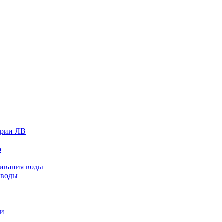
ерии ЛВ
р
живания воды
 воды
ки