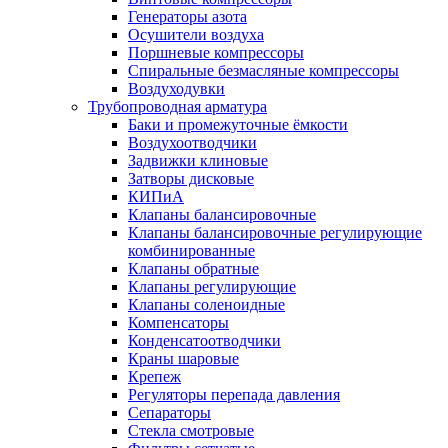
Генераторы азота
Осушители воздуха
Поршневые компрессоры
Спиральные безмасляные компрессоры
Воздуходувки
Трубопроводная арматура
Баки и промежуточные ёмкости
Воздухоотводчики
Задвижки клиновые
Затворы дисковые
КИПиА
Клапаны балансировочные
Клапаны балансировочные регулирующие
комбинированные
Клапаны обратные
Клапаны регулирующие
Клапаны соленоидные
Компенсаторы
Конденсатоотводчики
Краны шаровые
Крепеж
Регуляторы перепада давления
Сепараторы
Стекла смотровые