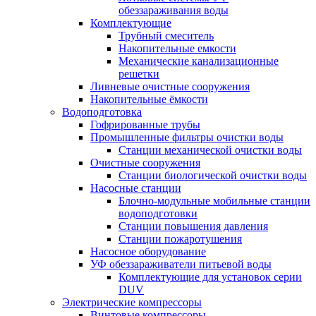
обеззараживания воды
Комплектующие
Трубный смеситель
Накопительные емкости
Механические канализационные
решетки
Ливневые очистные сооружения
Накопительные ёмкости
Водоподготовка
Гофрированные трубы
Промышленные фильтры очистки воды
Станции механической очистки воды
Очистные сооружения
Станции биологической очистки воды
Насосные станции
Блочно-модульные мобильные станции
водоподготовки
Станции повышения давления
Станции пожаротушения
Насосное оборудование
УФ обеззараживатели питьевой воды
Комплектующие для установок серии
DUV
Электрические компрессоры
Винтовые компрессоры