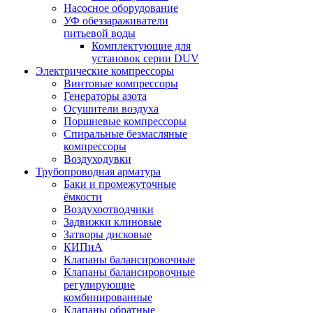
Насосное оборудование
УФ обеззараживатели
питьевой воды
Комплектующие для
установок серии DUV
Электрические компрессоры
Винтовые компрессоры
Генераторы азота
Осушители воздуха
Поршневые компрессоры
Спиральные безмасляные
компрессоры
Воздуходувки
Трубопроводная арматура
Баки и промежуточные
ёмкости
Воздухоотводчики
Задвижки клиновые
Затворы дисковые
КИПиА
Клапаны балансировочные
Клапаны балансировочные
регулирующие
комбинированные
Клапаны обратные