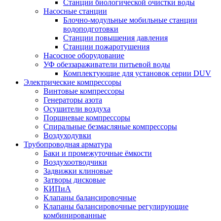
Станции биологической очистки воды
Насосные станции
Блочно-модульные мобильные станции
водоподготовки
Станции повышения давления
Станции пожаротушения
Насосное оборудование
УФ обеззараживатели питьевой воды
Комплектующие для установок серии DUV
Электрические компрессоры
Винтовые компрессоры
Генераторы азота
Осушители воздуха
Поршневые компрессоры
Спиральные безмасляные компрессоры
Воздуходувки
Трубопроводная арматура
Баки и промежуточные ёмкости
Воздухоотводчики
Задвижки клиновые
Затворы дисковые
КИПиА
Клапаны балансировочные
Клапаны балансировочные регулирующие
комбинированные