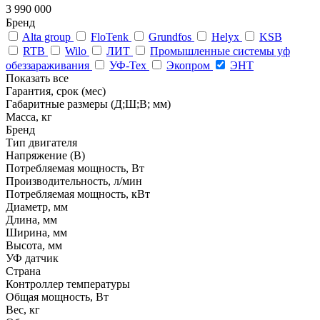
3 990 000
Бренд
Alta group
FloTenk
Grundfos
Helyx
KSB
RTB
Wilo
ЛИТ
Промышленные системы уф
обеззараживания
УФ-Тех
Экопром
ЭНТ
Показать все
Гарантия, срок (мес)
Габаритные размеры (Д;Ш;В; мм)
Масса, кг
Бренд
Тип двигателя
Напряжение (В)
Потребляемая мощность, Вт
Производительность, л/мин
Потребляемая мощность, кВт
Диаметр, мм
Длина, мм
Ширина, мм
Высота, мм
УФ датчик
Страна
Контроллер температуры
Общая мощность, Вт
Вес, кг