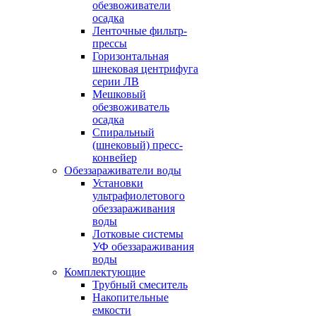
обезвоживатели
осадка
Ленточные фильтр-
прессы
Горизонтальная
шнековая центрифуга
серии ЛВ
Мешковый
обезвоживатель
осадка
Спиральный
(шнековый) пресс-
конвейер
Обеззараживатели воды
Установки
ультрафиолетового
обеззараживания
воды
Лотковые системы
УФ обеззараживания
воды
Комплектующие
Трубный смеситель
Накопительные
емкости