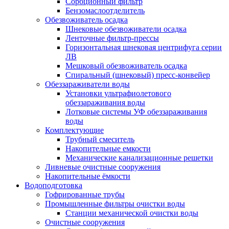
Сорбционный фильтр
Бензомаслоотделитель
Обезвоживатель осадка
Шнековые обезвоживатели осадка
Ленточные фильтр-прессы
Горизонтальная шнековая центрифуга серии
ЛВ
Мешковый обезвоживатель осадка
Спиральный (шнековый) пресс-конвейер
Обеззараживатели воды
Установки ультрафиолетового
обеззараживания воды
Лотковые системы УФ обеззараживания
воды
Комплектующие
Трубный смеситель
Накопительные емкости
Механические канализационные решетки
Ливневые очистные сооружения
Накопительные ёмкости
Водоподготовка
Гофрированные трубы
Промышленные фильтры очистки воды
Станции механической очистки воды
Очистные сооружения