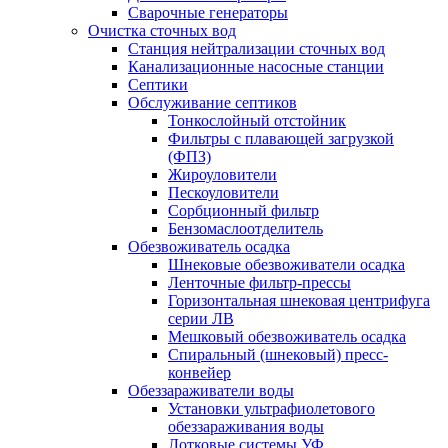
Сварочные генераторы
Очистка сточных вод
Станция нейтрализации сточных вод
Канализационные насосные станции
Септики
Обслуживание септиков
Тонкослойный отстойник
Фильтры с плавающей загрузкой
(ФПЗ)
Жироуловители
Пескоуловители
Сорбционный фильтр
Бензомаслоотделитель
Обезвоживатель осадка
Шнековые обезвоживатели осадка
Ленточные фильтр-прессы
Горизонтальная шнековая центрифуга
серии ЛВ
Мешковый обезвоживатель осадка
Спиральный (шнековый) пресс-
конвейер
Обеззараживатели воды
Установки ультрафиолетового
обеззараживания воды
Лотковые системы УФ