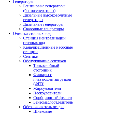
Генераторы
Бензиновые генераторы
(бензогенераторы)
Дизельные высоковольтные
генераторы
Дизельные генераторы
Сварочные генераторы
Очистка сточных вод
Станция нейтрализации
сточных вод
Канализационные насосные
станции
Септики
Обслуживание септиков
Тонкослойный
отстойник
Фильтры с
плавающей загрузкой
(ФПЗ)
Жироуловители
Пескоуловители
Сорбционный фильтр
Бензомаслоотделитель
Обезвоживатель осадка
Шнековые