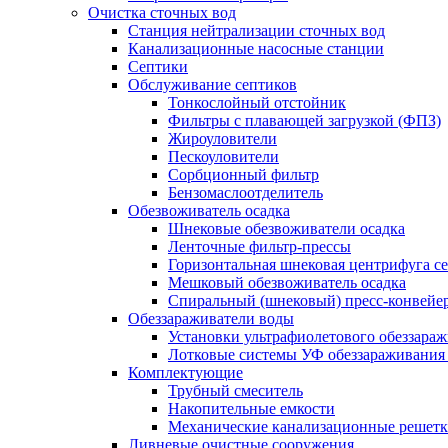
Очистка сточных вод
Станция нейтрализации сточных вод
Канализационные насосные станции
Септики
Обслуживание септиков
Тонкослойный отстойник
Фильтры с плавающей загрузкой (ФПЗ)
Жироуловители
Пескоуловители
Сорбционный фильтр
Бензомаслоотделитель
Обезвоживатель осадка
Шнековые обезвоживатели осадка
Ленточные фильтр-прессы
Горизонтальная шнековая центрифуга с
Мешковый обезвоживатель осадка
Спиральный (шнековый) пресс-конвейе
Обеззараживатели воды
Установки ультрафиолетового обеззара
Лотковые системы УФ обеззараживания
Комплектующие
Трубный смеситель
Накопительные емкости
Механические канализационные решет
Ливневые очистные сооружения