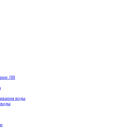
ерии ЛВ
р
живания воды
 воды
ки