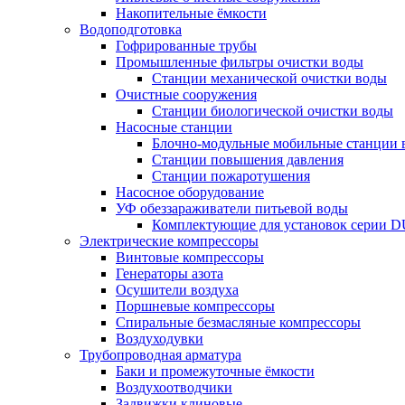
Накопительные ёмкости
Водоподготовка
Гофрированные трубы
Промышленные фильтры очистки воды
Станции механической очистки воды
Очистные сооружения
Станции биологической очистки воды
Насосные станции
Блочно-модульные мобильные станции 
Станции повышения давления
Станции пожаротушения
Насосное оборудование
УФ обеззараживатели питьевой воды
Комплектующие для установок серии 
Электрические компрессоры
Винтовые компрессоры
Генераторы азота
Осушители воздуха
Поршневые компрессоры
Спиральные безмасляные компрессоры
Воздуходувки
Трубопроводная арматура
Баки и промежуточные ёмкости
Воздухоотводчики
Задвижки клиновые