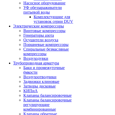
Насосное оборудование
УФ обеззараживатели
питьевой воды
Комплектующие для
установок серии DUV
Электрические компрессоры
Винтовые компрессоры
Генераторы азота
Осушители воздуха
Поршневые компрессоры
Спиральные безмасляные
компрессоры
Воздуходувки
Трубопроводная арматура
Баки и промежуточные
ёмкости
Воздухоотводчики
Задвижки клиновые
Затворы дисковые
КИПиА
Клапаны балансировочные
Клапаны балансировочные
регулирующие
комбинированные
Клапаны обратные