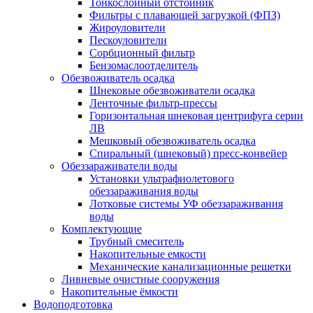
Тонкослойный отстойник
Фильтры с плавающей загрузкой (ФПЗ)
Жироуловители
Пескоуловители
Сорбционный фильтр
Бензомаслоотделитель
Обезвоживатель осадка
Шнековые обезвоживатели осадка
Ленточные фильтр-прессы
Горизонтальная шнековая центрифуга серии
ЛВ
Мешковый обезвоживатель осадка
Спиральный (шнековый) пресс-конвейер
Обеззараживатели воды
Установки ультрафиолетового
обеззараживания воды
Лотковые системы УФ обеззараживания
воды
Комплектующие
Трубный смеситель
Накопительные емкости
Механические канализационные решетки
Ливневые очистные сооружения
Накопительные ёмкости
Водоподготовка