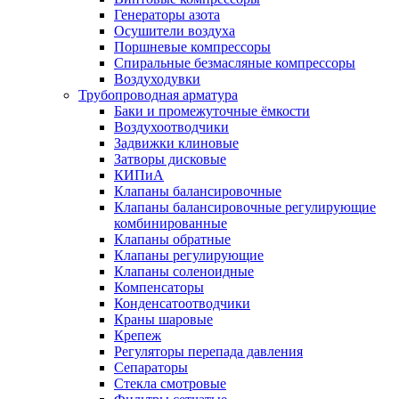
Генераторы азота
Осушители воздуха
Поршневые компрессоры
Спиральные безмасляные компрессоры
Воздуходувки
Трубопроводная арматура
Баки и промежуточные ёмкости
Воздухоотводчики
Задвижки клиновые
Затворы дисковые
КИПиА
Клапаны балансировочные
Клапаны балансировочные регулирующие
комбинированные
Клапаны обратные
Клапаны регулирующие
Клапаны соленоидные
Компенсаторы
Конденсатоотводчики
Краны шаровые
Крепеж
Регуляторы перепада давления
Сепараторы
Стекла смотровые