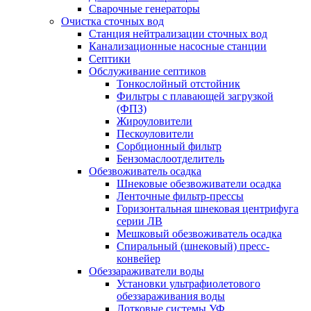
Сварочные генераторы
Очистка сточных вод
Станция нейтрализации сточных вод
Канализационные насосные станции
Септики
Обслуживание септиков
Тонкослойный отстойник
Фильтры с плавающей загрузкой
(ФПЗ)
Жироуловители
Пескоуловители
Сорбционный фильтр
Бензомаслоотделитель
Обезвоживатель осадка
Шнековые обезвоживатели осадка
Ленточные фильтр-прессы
Горизонтальная шнековая центрифуга
серии ЛВ
Мешковый обезвоживатель осадка
Спиральный (шнековый) пресс-
конвейер
Обеззараживатели воды
Установки ультрафиолетового
обеззараживания воды
Лотковые системы УФ