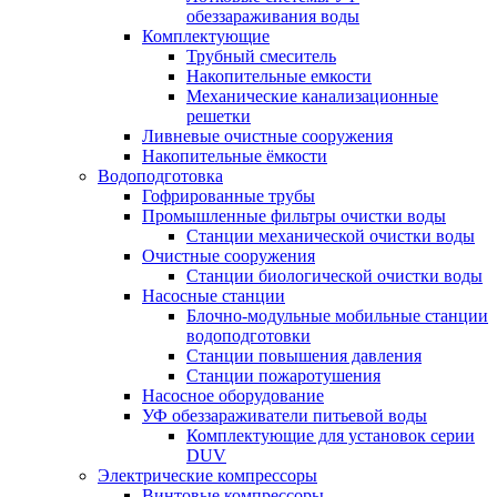
обеззараживания воды
Комплектующие
Трубный смеситель
Накопительные емкости
Механические канализационные
решетки
Ливневые очистные сооружения
Накопительные ёмкости
Водоподготовка
Гофрированные трубы
Промышленные фильтры очистки воды
Станции механической очистки воды
Очистные сооружения
Станции биологической очистки воды
Насосные станции
Блочно-модульные мобильные станции
водоподготовки
Станции повышения давления
Станции пожаротушения
Насосное оборудование
УФ обеззараживатели питьевой воды
Комплектующие для установок серии
DUV
Электрические компрессоры
Винтовые компрессоры