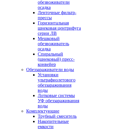
обезвоживатели
осадка
Ленточные фильтр-
прессы
Горизонтальная
шнековая центрифуга
серии ЛВ
Мешковый
обезвоживатель
осадка
Спиральный
(шнековый) пресс-
конвейер
Обеззараживатели воды
Установки
ультрафиолетового
обеззараживания
воды
Лотковые системы
УФ обеззараживания
воды
Комплектующие
Трубный смеситель
Накопительные
емкости