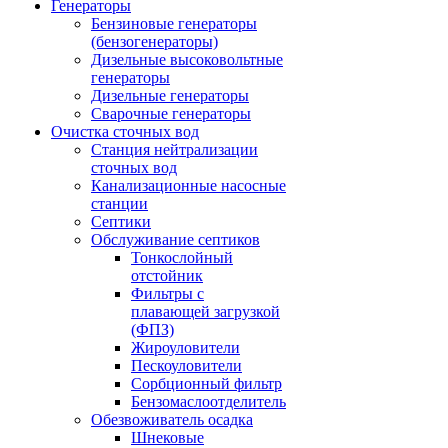
Генераторы
Бензиновые генераторы
(бензогенераторы)
Дизельные высоковольтные
генераторы
Дизельные генераторы
Сварочные генераторы
Очистка сточных вод
Станция нейтрализации
сточных вод
Канализационные насосные
станции
Септики
Обслуживание септиков
Тонкослойный
отстойник
Фильтры с
плавающей загрузкой
(ФПЗ)
Жироуловители
Пескоуловители
Сорбционный фильтр
Бензомаслоотделитель
Обезвоживатель осадка
Шнековые