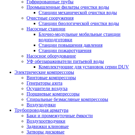
Гофрированные трубы
Промышленные фильтры очистки воды
Станции механической очистки воды
Очистные сооружения
Станции биологической очистки воды
Насосные станции
Блочно-модульные мобильные станции
водоподготовки
Станции повышения давления
Станции пожаротушения
Насосное оборудование
УФ обеззараживатели питьевой воды
Комплектующие для установок серии DUV
Электрические компрессоры
Винтовые компрессоры
Генераторы азота
Осушители воздуха
Поршневые компрессоры
Спиральные безмасляные компрессоры
Воздуходувки
Трубопроводная арматура
Баки и промежуточные ёмкости
Воздухоотводчики
Задвижки клиновые
Затворы дисковые