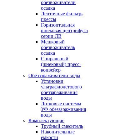
обезвоживатели
осадка
Ленточные фильтр-
прессы
Горизонтальная
шнековая центрифуга
серии ЛВ
Мешковый
обезвоживатель
осадка
Спиральный
(шнековый) пресс-
конвейер
Обеззараживатели воды
Установки
ультрафиолетового
обеззараживания
воды
Лотковые системы
УФ обеззараживания
воды
Комплектующие
Трубный смеситель
Накопительные
емкости