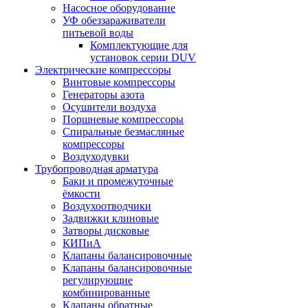
Насосное оборудование
УФ обеззараживатели
питьевой воды
Комплектующие для
установок серии DUV
Электрические компрессоры
Винтовые компрессоры
Генераторы азота
Осушители воздуха
Поршневые компрессоры
Спиральные безмасляные
компрессоры
Воздуходувки
Трубопроводная арматура
Баки и промежуточные
ёмкости
Воздухоотводчики
Задвижки клиновые
Затворы дисковые
КИПиА
Клапаны балансировочные
Клапаны балансировочные
регулирующие
комбинированные
Клапаны обратные