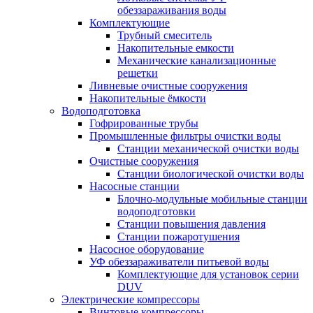
обеззараживания воды
Комплектующие
Трубный смеситель
Накопительные емкости
Механические канализационные
решетки
Ливневые очистные сооружения
Накопительные ёмкости
Водоподготовка
Гофрированные трубы
Промышленные фильтры очистки воды
Станции механической очистки воды
Очистные сооружения
Станции биологической очистки воды
Насосные станции
Блочно-модульные мобильные станции
водоподготовки
Станции повышения давления
Станции пожаротушения
Насосное оборудование
УФ обеззараживатели питьевой воды
Комплектующие для установок серии
DUV
Электрические компрессоры
Винтовые компрессоры