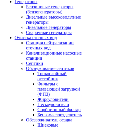
Генераторы
Бензиновые генераторы
(бензогенераторы)
Дизельные высоковольтные
генераторы
Дизельные генераторы
Сварочные генераторы
Очистка сточных вод
Станция нейтрализации
сточных вод
Канализационные насосные
станции
Септики
Обслуживание септиков
Тонкослойный
отстойник
Фильтры с
плавающей загрузкой
(ФПЗ)
Жироуловители
Пескоуловители
Сорбционный фильтр
Бензомаслоотделитель
Обезвоживатель осадка
Шнековые