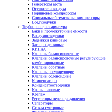
Генераторы азота
Осушители воздуха
Поршневые компрессоры
Спиральные безмасляные компрессоры
Воздуходувки
Трубопроводная арматура
Баки и промежуточные ёмкости
Воздухоотводчики
Задвижки клиновые
Затворы дисковые
КИПиА
Клапаны балансировочные
Клапаны балансировочные регулирующие
комбинированные
Клапаны обратные
Клапаны регулирующие
Клапаны соленоидные
Компенсаторы
Конденсатоотводчики
Краны шаровые
Крепеж
Регуляторы перепада давления
Сепараторы
Стекла смотровые