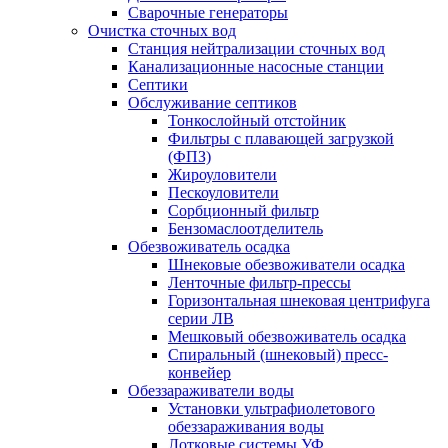
Сварочные генераторы
Очистка сточных вод
Станция нейтрализации сточных вод
Канализационные насосные станции
Септики
Обслуживание септиков
Тонкослойный отстойник
Фильтры с плавающей загрузкой
(ФПЗ)
Жироуловители
Пескоуловители
Сорбционный фильтр
Бензомаслоотделитель
Обезвоживатель осадка
Шнековые обезвоживатели осадка
Ленточные фильтр-прессы
Горизонтальная шнековая центрифуга
серии ЛВ
Мешковый обезвоживатель осадка
Спиральный (шнековый) пресс-
конвейер
Обеззараживатели воды
Установки ультрафиолетового
обеззараживания воды
Лотковые системы УФ