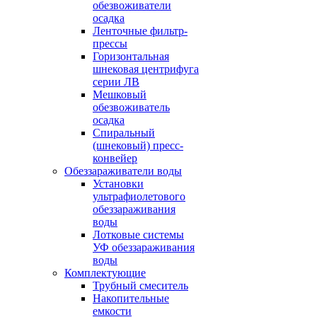
обезвоживатели
осадка
Ленточные фильтр-
прессы
Горизонтальная
шнековая центрифуга
серии ЛВ
Мешковый
обезвоживатель
осадка
Спиральный
(шнековый) пресс-
конвейер
Обеззараживатели воды
Установки
ультрафиолетового
обеззараживания
воды
Лотковые системы
УФ обеззараживания
воды
Комплектующие
Трубный смеситель
Накопительные
емкости