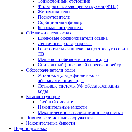
Тонкослойный отстойник
Фильтры с плавающей загрузкой (ФПЗ)
Жироуловители
Пескоуловители
Сорбционный фильтр
Бензомаслоотделитель
Обезвоживатель осадка
Шнековые обезвоживатели осадка
Ленточные фильтр-прессы
Горизонтальная шнековая центрифуга серии
ЛВ
Мешковый обезвоживатель осадка
Спиральный (шнековый) пресс-конвейер
Обеззараживатели воды
Установки ультрафиолетового
обеззараживания воды
Лотковые системы УФ обеззараживания
воды
Комплектующие
Трубный смеситель
Накопительные емкости
Механические канализационные решетки
Ливневые очистные сооружения
Накопительные ёмкости
Водоподготовка