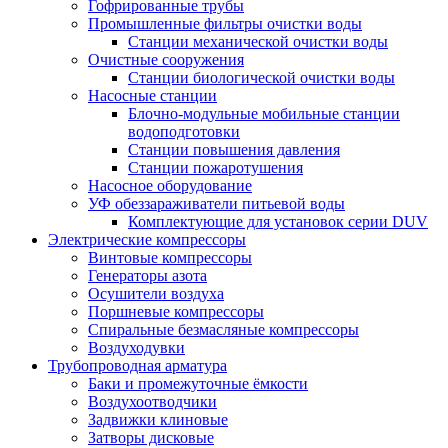
Гофрированные трубы
Промышленные фильтры очистки воды
Станции механической очистки воды
Очистные сооружения
Станции биологической очистки воды
Насосные станции
Блочно-модульные мобильные станции
водоподготовки
Станции повышения давления
Станции пожаротушения
Насосное оборудование
УФ обеззараживатели питьевой воды
Комплектующие для установок серии DUV
Электрические компрессоры
Винтовые компрессоры
Генераторы азота
Осушители воздуха
Поршневые компрессоры
Спиральные безмасляные компрессоры
Воздуходувки
Трубопроводная арматура
Баки и промежуточные ёмкости
Воздухоотводчики
Задвижки клиновые
Затворы дисковые