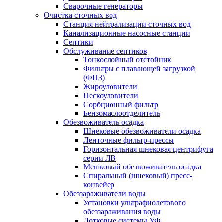
Сварочные генераторы
Очистка сточных вод
Станция нейтрализации сточных вод
Канализационные насосные станции
Септики
Обслуживание септиков
Тонкослойный отстойник
Фильтры с плавающей загрузкой
(ФПЗ)
Жироуловители
Пескоуловители
Сорбционный фильтр
Бензомаслоотделитель
Обезвоживатель осадка
Шнековые обезвоживатели осадка
Ленточные фильтр-прессы
Горизонтальная шнековая центрифуга
серии ЛВ
Мешковый обезвоживатель осадка
Спиральный (шнековый) пресс-
конвейер
Обеззараживатели воды
Установки ультрафиолетового
обеззараживания воды
Лотковые системы УФ