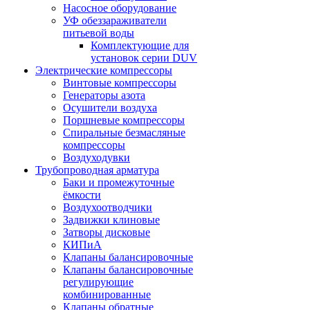
Насосное оборудование
УФ обеззараживатели
питьевой воды
Комплектующие для
установок серии DUV
Электрические компрессоры
Винтовые компрессоры
Генераторы азота
Осушители воздуха
Поршневые компрессоры
Спиральные безмасляные
компрессоры
Воздуходувки
Трубопроводная арматура
Баки и промежуточные
ёмкости
Воздухоотводчики
Задвижки клиновые
Затворы дисковые
КИПиА
Клапаны балансировочные
Клапаны балансировочные
регулирующие
комбинированные
Клапаны обратные