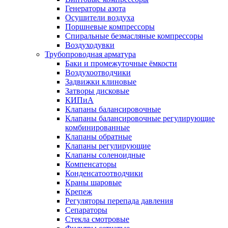
Генераторы азота
Осушители воздуха
Поршневые компрессоры
Спиральные безмасляные компрессоры
Воздуходувки
Трубопроводная арматура
Баки и промежуточные ёмкости
Воздухоотводчики
Задвижки клиновые
Затворы дисковые
КИПиА
Клапаны балансировочные
Клапаны балансировочные регулирующие
комбинированные
Клапаны обратные
Клапаны регулирующие
Клапаны соленоидные
Компенсаторы
Конденсатоотводчики
Краны шаровые
Крепеж
Регуляторы перепада давления
Сепараторы
Стекла смотровые