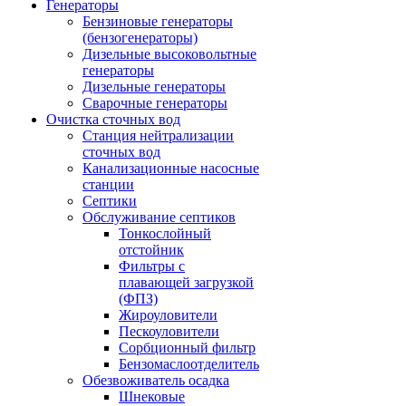
Генераторы
Бензиновые генераторы
(бензогенераторы)
Дизельные высоковольтные
генераторы
Дизельные генераторы
Сварочные генераторы
Очистка сточных вод
Станция нейтрализации
сточных вод
Канализационные насосные
станции
Септики
Обслуживание септиков
Тонкослойный
отстойник
Фильтры с
плавающей загрузкой
(ФПЗ)
Жироуловители
Пескоуловители
Сорбционный фильтр
Бензомаслоотделитель
Обезвоживатель осадка
Шнековые