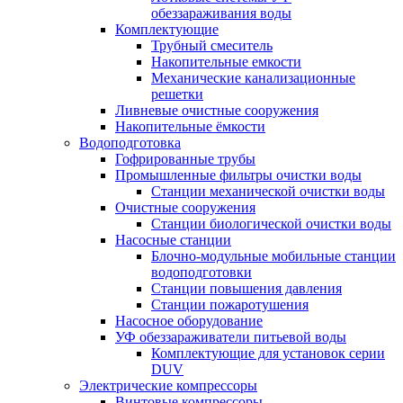
обеззараживания воды
Комплектующие
Трубный смеситель
Накопительные емкости
Механические канализационные
решетки
Ливневые очистные сооружения
Накопительные ёмкости
Водоподготовка
Гофрированные трубы
Промышленные фильтры очистки воды
Станции механической очистки воды
Очистные сооружения
Станции биологической очистки воды
Насосные станции
Блочно-модульные мобильные станции
водоподготовки
Станции повышения давления
Станции пожаротушения
Насосное оборудование
УФ обеззараживатели питьевой воды
Комплектующие для установок серии
DUV
Электрические компрессоры
Винтовые компрессоры