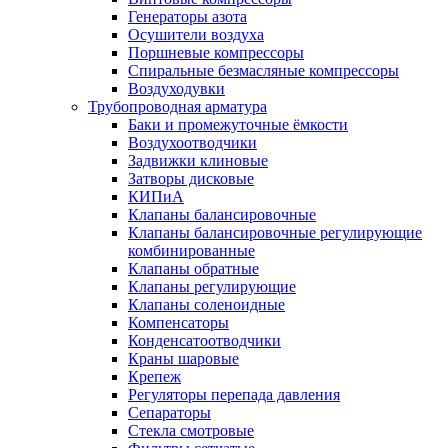
Генераторы азота
Осушители воздуха
Поршневые компрессоры
Спиральные безмасляные компрессоры
Воздуходувки
Трубопроводная арматура
Баки и промежуточные ёмкости
Воздухоотводчики
Задвижки клиновые
Затворы дисковые
КИПиА
Клапаны балансировочные
Клапаны балансировочные регулирующие
комбинированные
Клапаны обратные
Клапаны регулирующие
Клапаны соленоидные
Компенсаторы
Конденсатоотводчики
Краны шаровые
Крепеж
Регуляторы перепада давления
Сепараторы
Стекла смотровые