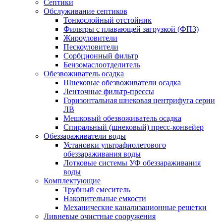
Септики
Обслуживание септиков
Тонкослойный отстойник
Фильтры с плавающей загрузкой (ФПЗ)
Жироуловители
Пескоуловители
Сорбционный фильтр
Бензомаслоотделитель
Обезвоживатель осадка
Шнековые обезвоживатели осадка
Ленточные фильтр-прессы
Горизонтальная шнековая центрифуга серии
ЛВ
Мешковый обезвоживатель осадка
Спиральный (шнековый) пресс-конвейер
Обеззараживатели воды
Установки ультрафиолетового
обеззараживания воды
Лотковые системы УФ обеззараживания
воды
Комплектующие
Трубный смеситель
Накопительные емкости
Механические канализационные решетки
Ливневые очистные сооружения