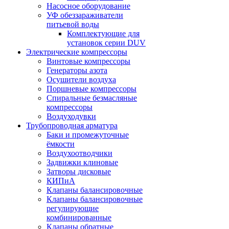
Насосное оборудование
УФ обеззараживатели
питьевой воды
Комплектующие для
установок серии DUV
Электрические компрессоры
Винтовые компрессоры
Генераторы азота
Осушители воздуха
Поршневые компрессоры
Спиральные безмасляные
компрессоры
Воздуходувки
Трубопроводная арматура
Баки и промежуточные
ёмкости
Воздухоотводчики
Задвижки клиновые
Затворы дисковые
КИПиА
Клапаны балансировочные
Клапаны балансировочные
регулирующие
комбинированные
Клапаны обратные