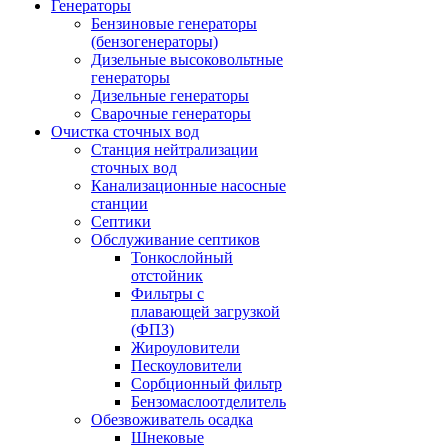
Генераторы
Бензиновые генераторы
(бензогенераторы)
Дизельные высоковольтные
генераторы
Дизельные генераторы
Сварочные генераторы
Очистка сточных вод
Станция нейтрализации
сточных вод
Канализационные насосные
станции
Септики
Обслуживание септиков
Тонкослойный
отстойник
Фильтры с
плавающей загрузкой
(ФПЗ)
Жироуловители
Пескоуловители
Сорбционный фильтр
Бензомаслоотделитель
Обезвоживатель осадка
Шнековые