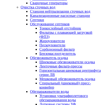
Сварочные генераторы
Очистка сточных вод
Станция нейтрализации сточных вод
Канализационные насосные станции
Септики
Обслуживание септиков
Тонкослойный отстойник
Фильтры с плавающей загрузкой
(ФПЗ)
Жироуловители
Пескоуловители
Сорбционный фильтр
Бензомаслоотделитель
Обезвоживатель осадка
Шнековые обезвоживатели осадка
Ленточные фильтр-прессы
Горизонтальная шнековая центрифуга
серии ЛВ
Мешковый обезвоживатель осадка
Спиральный (шнековый) пресс-
конвейер
Обеззараживатели воды
Установки ультрафиолетового
обеззараживания воды
Лотковые системы УФ