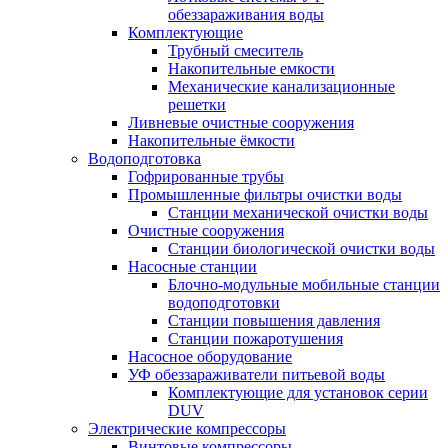
обеззараживания воды
Комплектующие
Трубный смеситель
Накопительные емкости
Механические канализационные
решетки
Ливневые очистные сооружения
Накопительные ёмкости
Водоподготовка
Гофрированные трубы
Промышленные фильтры очистки воды
Станции механической очистки воды
Очистные сооружения
Станции биологической очистки воды
Насосные станции
Блочно-модульные мобильные станции
водоподготовки
Станции повышения давления
Станции пожаротушения
Насосное оборудование
УФ обеззараживатели питьевой воды
Комплектующие для установок серии
DUV
Электрические компрессоры
Винтовые компрессоры