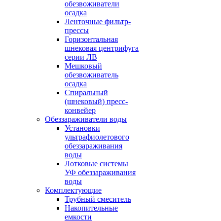
обезвоживатели
осадка
Ленточные фильтр-
прессы
Горизонтальная
шнековая центрифуга
серии ЛВ
Мешковый
обезвоживатель
осадка
Спиральный
(шнековый) пресс-
конвейер
Обеззараживатели воды
Установки
ультрафиолетового
обеззараживания
воды
Лотковые системы
УФ обеззараживания
воды
Комплектующие
Трубный смеситель
Накопительные
емкости